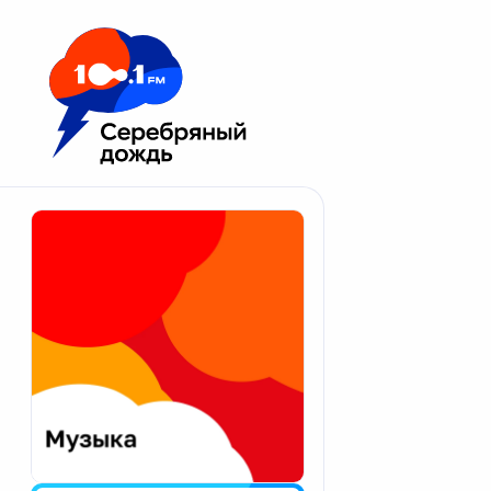
Москва 100.1 FM
Апатиты
Астрахань
Волгоград
Вологда
Екатеринбург
Иваново
Казань
Калининград
Калуга