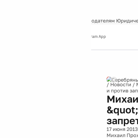
События
Контакты
О нас
Экскурсии
Silver Studio
Рекламодателям
Юридиче
Слушайте
App Store
Google Play
Telegram App
Серебряный
дождь
12+
Реклама
/
Новости
/
и против за
Михаи
&quot
запре
17 июня 2013
Михаил Прохо