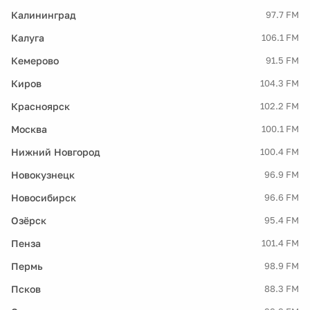
Калининград
97.7 FM
Калуга
106.1 FM
Кемерово
91.5 FM
Киров
104.3 FM
Красноярск
102.2 FM
Москва
100.1 FM
Нижний Новгород
100.4 FM
Новокузнецк
96.9 FM
Новосибирск
96.6 FM
Озёрск
95.4 FM
Пенза
101.4 FM
Пермь
98.9 FM
Псков
88.3 FM