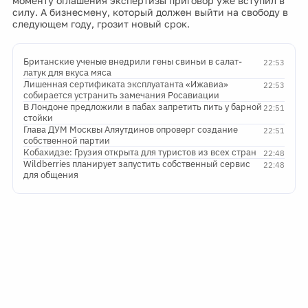
моменту оглашения экспертизы приговор уже вступил в
силу. А бизнесмену, который должен выйти на свободу в
следующем году, грозит новый срок.
Британские ученые внедрили гены свиньи в салат-
22:53
латук для вкуса мяса
Лишенная сертификата эксплуатанта «Ижавиа»
22:53
собирается устранить замечания Росавиации
В Лондоне предложили в пабах запретить пить у барной
22:51
стойки
Глава ДУМ Москвы Аляутдинов опроверг создание
22:51
собственной партии
Кобахидзе: Грузия открыта для туристов из всех стран
22:48
Wildberries планирует запустить собственный сервис
22:48
для общения