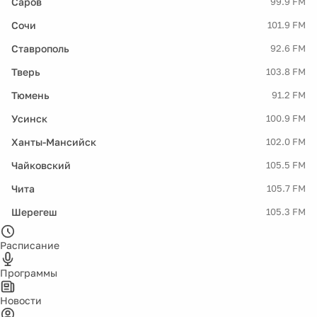
Саров
99.9 FM
Сочи
101.9 FM
Ставрополь
92.6 FM
Тверь
103.8 FM
Тюмень
91.2 FM
Усинск
100.9 FM
Ханты-Мансийск
102.0 FM
Чайковский
105.5 FM
Чита
105.7 FM
Шерегеш
105.3 FM
Расписание
Программы
Новости