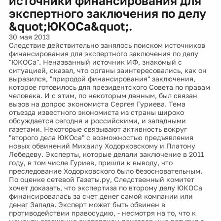
источники финансирования для
экспертного заключения по делу
&quot;ЮКОСа&quot;.
30 мая 2013
Следствие действительно занялось поиском источников
финансирования для экспертного заключения по делу
"ЮКОСа". Неназванный источник ИФ, знакомый с
ситуацией, сказал, что органы заинтересовались, как он
выразился, "природой финансирования" заключения,
которое готовилось для президентского Совета по правам
человека. И с этим, по некоторым данным, был связан
вызов на допрос экономиста Сергея Гуриева. Тема
отъезда известного экономиста из страны широко
обсуждается сегодня и российскими, и западными
газетами. Некоторые связывают активность вокруг
"второго дела ЮКОса" с возможностью предъявления
новых обвинений Михаилу Ходорковскому и Платону
Лебедеву. Эксперты, которые делали заключение в 2011
году, в том числе Гуриев, пришли к выводу, что
преследование Ходорковского было безосновательным.
По оценке сетевой Газеты.ру, Следственный комитет
хочет доказать, что экспертиза по второму делу ЮКОСа
финансировалась за счет денег самой компании или
денег Запада. Эксперт может быть обвинен в
противодействии правосудию, - несмотря на то, что к