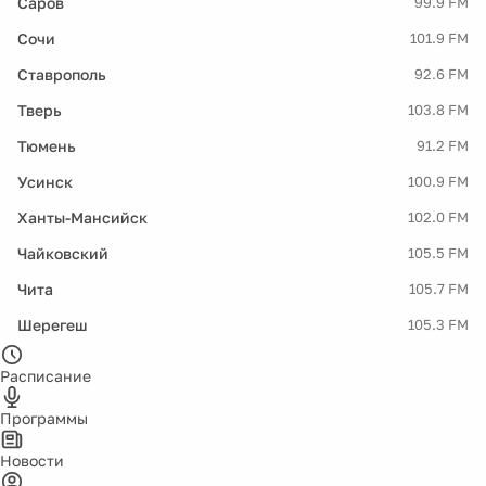
Саров
99.9 FM
Сочи
101.9 FM
Ставрополь
92.6 FM
Тверь
103.8 FM
Тюмень
91.2 FM
Усинск
100.9 FM
Ханты-Мансийск
102.0 FM
Чайковский
105.5 FM
Чита
105.7 FM
Шерегеш
105.3 FM
Расписание
Программы
Новости