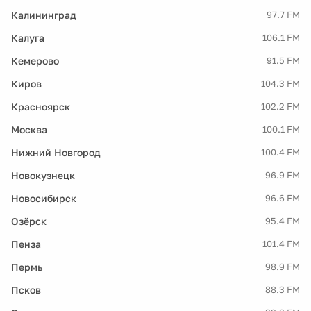
Калининград
97.7 FM
Калуга
106.1 FM
Кемерово
91.5 FM
Киров
104.3 FM
Красноярск
102.2 FM
Москва
100.1 FM
Нижний Новгород
100.4 FM
Новокузнецк
96.9 FM
Новосибирск
96.6 FM
Озёрск
95.4 FM
Пенза
101.4 FM
Пермь
98.9 FM
Псков
88.3 FM