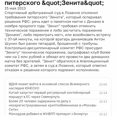
питерского &quot;Зенита&quot;
15 мая 2013
Спортивный арбитражный суд в Лозанне отклонил
требования питерского "Зенита", который оспаривал
решение РФС: речь идет о памятном матче с Динамо в
ноябре прошлого года. "Зенит" требовал отменить
техническое поражение и либо засчитать поражение
"Динамо", либо переиграть матч, или возобновить встречу
с 37-ой минуты, на которой вратарь динамовцев Антон
Шунин был ранен петардой, брошенной с трибуны.
Контрольно-дисциплинарный комитет РФС присудил
"Зениту" техническое поражение, оштрафовал клуб более
чем на 1 млн рублей и обязал его провести два домашних
матча без зрителей. "Зенит" обратился в Апелляционный
комитет РФС, а затем в суд в Лозанне, который ответил
отказом и решение которого подлежит исполнению.
ВДНХ может войти в основной список Всемирного
23:05
наследия ЮНЕСКО
Китай запустит первый регулярный контейнерный
22:34
маршрут в ЕС через Севморпуть
Более 20 человек задержаны по делу о
22:12
незарегистрированных криптообменниках в «Москва-
Сити»
Минздрав добавил в ЖНВЛП препарат «Энхерту»
22:12