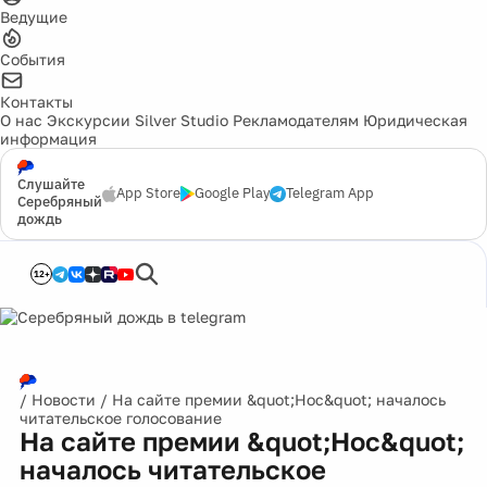
Ведущие
События
Контакты
О нас
Экскурсии
Silver Studio
Рекламодателям
Юридическая
информация
Слушайте
App Store
Google Play
Telegram App
Серебряный
дождь
12+
/
Новости
/
На сайте премии &quot;Нос&quot; началось
читательское голосование
На сайте премии &quot;Нос&quot;
началось читательское