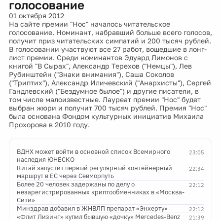
голосование
01 октября 2012
На сайте премии "Нос" началось читательское
голосование. Номинант, набравший больше всего голосов,
получит приз читательских симпатий и 200 тысяч рублей.
В голосовании участвуют все 27 работ, вошедшие в лонг-
лист премии. Среди номинантов Эдуард Лимонов с
книгой "В Сырах", Александр Терехов ("Немцы"), Лев
Рубинштейн ("Знаки внимания"), Саша Соколов
("Триптих"), Александр Иличевский ("Анархисты"), Сергей
Гандлевский ("Бездумное былое") и другие писатели, в
том числе малоизвестные. Лауреат премии "Нос" будет
выбран жюри и получит 700 тысяч рублей. Премия "Нос"
была основана Фондом культурных инициатив Михаила
Прохорова в 2010 году.
ВДНХ может войти в основной список Всемирного
23:05
наследия ЮНЕСКО
Китай запустит первый регулярный контейнерный
22:34
маршрут в ЕС через Севморпуть
Более 20 человек задержаны по делу о
22:12
незарегистрированных криптообменниках в «Москва-
Сити»
Минздрав добавил в ЖНВЛП препарат «Энхерту»
22:12
«Флит Лизинг» купил бывшую «дочку» Mercedes-Benz
21:39