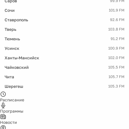
Саров
99.9 FM
Сочи
101.9 FM
Ставрополь
92.6 FM
Тверь
103.8 FM
Тюмень
91.2 FM
Усинск
100.9 FM
Ханты-Мансийск
102.0 FM
Чайковский
105.5 FM
Чита
105.7 FM
Шерегеш
105.3 FM
Расписание
Программы
Новости