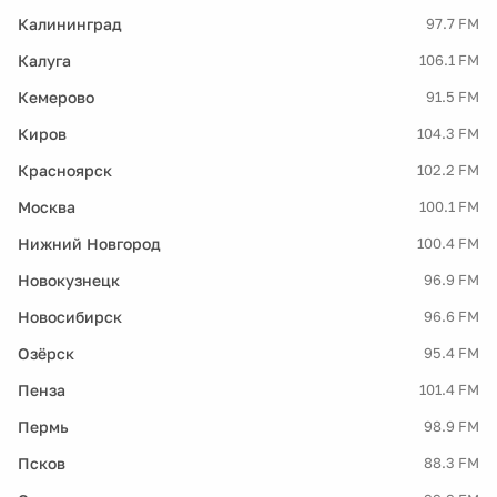
Калининград
97.7 FM
Калуга
106.1 FM
Кемерово
91.5 FM
Киров
104.3 FM
Красноярск
102.2 FM
Москва
100.1 FM
Нижний Новгород
100.4 FM
Новокузнецк
96.9 FM
Новосибирск
96.6 FM
Озёрск
95.4 FM
Пенза
101.4 FM
Пермь
98.9 FM
Псков
88.3 FM