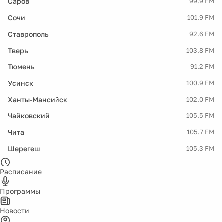
Саров
99.9 FM
Сочи
101.9 FM
Ставрополь
92.6 FM
Тверь
103.8 FM
Тюмень
91.2 FM
Усинск
100.9 FM
Ханты-Мансийск
102.0 FM
Чайковский
105.5 FM
Чита
105.7 FM
Шерегеш
105.3 FM
Расписание
Программы
Новости