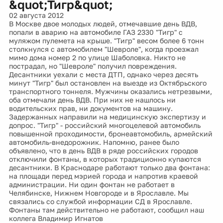
&quot;Тигр&quot;
02 августа 2012
В Москве двое молодых людей, отмечавшие день ВДВ,
попали в аварию на автомобиле ГАЗ 2330 "Тигр" с
муляжом пулемета на крыше. "Тигр" весом более 6 тонн
столкнулся с автомобилем "Шевроле", когда проезжал
мимо дома номер 2 по улице Шаболовка. Никто не
пострадал, но "Шевроле" получил повреждения.
Десантники уехали с места ДТП, однако через десять
минут "Тигр" был остановлен на выезде из Октябрьского
транспортного тоннеля. Мужчины оказались нетрезвыми,
оба отмечали день ВДВ. При них не нашлось ни
водительских прав, ни документов на машину.
Задержанных направили на медицинскую экспертизу и
допрос. "Тигр" - российский многоцелевой автомобиль
повышенной проходимости, бронеавтомобиль, армейский
автомобиль-внедорожник. Напомню, ранее было
объявлено, что в день ВДВ в ряде российских городов
отключили фонтаны, в которых традиционно купаются
десантники. В Краснодаре работают только два фонтана:
на площади перед мэрией города и напротив краевой
администрации. Ни один фонтан не работает в
Челябинске, Нижнем Новгороде и в Ярославле. Мы
связались со службой информации СД в Ярославле.
Фонтаны там действительно не работают, сообщил наш
коллега Владимир Игнатов