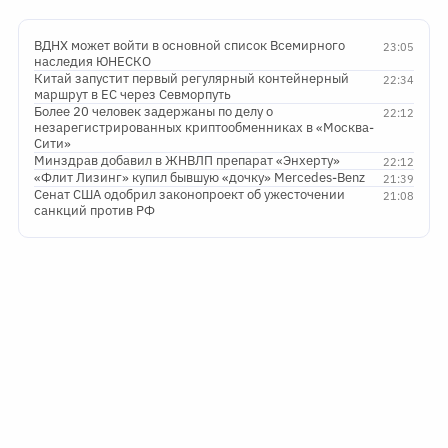
ВДНХ может войти в основной список Всемирного
23:05
наследия ЮНЕСКО
Китай запустит первый регулярный контейнерный
22:34
маршрут в ЕС через Севморпуть
Более 20 человек задержаны по делу о
22:12
незарегистрированных криптообменниках в «Москва-
Сити»
Минздрав добавил в ЖНВЛП препарат «Энхерту»
22:12
«Флит Лизинг» купил бывшую «дочку» Mercedes-Benz
21:39
Сенат США одобрил законопроект об ужесточении
21:08
санкций против РФ