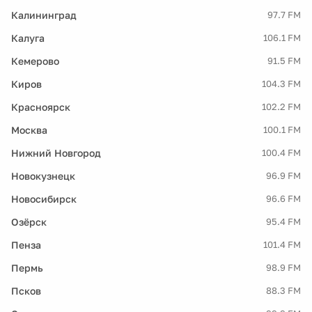
Калининград
97.7 FM
Калуга
106.1 FM
Кемерово
91.5 FM
Киров
104.3 FM
Красноярск
102.2 FM
Москва
100.1 FM
Нижний Новгород
100.4 FM
Новокузнецк
96.9 FM
Новосибирск
96.6 FM
Озёрск
95.4 FM
Пенза
101.4 FM
Пермь
98.9 FM
Псков
88.3 FM