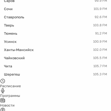
Саров
99.9 FM
Сочи
101.9 FM
Ставрополь
92.6 FM
Тверь
103.8 FM
Тюмень
91.2 FM
Усинск
100.9 FM
Ханты-Мансийск
102.0 FM
Чайковский
105.5 FM
Чита
105.7 FM
Шерегеш
105.3 FM
Расписание
Программы
Новости