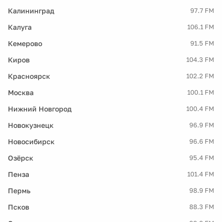
Калининград
97.7 FM
Калуга
106.1 FM
Кемерово
91.5 FM
Киров
104.3 FM
Красноярск
102.2 FM
Москва
100.1 FM
Нижний Новгород
100.4 FM
Новокузнецк
96.9 FM
Новосибирск
96.6 FM
Озёрск
95.4 FM
Пенза
101.4 FM
Пермь
98.9 FM
Псков
88.3 FM