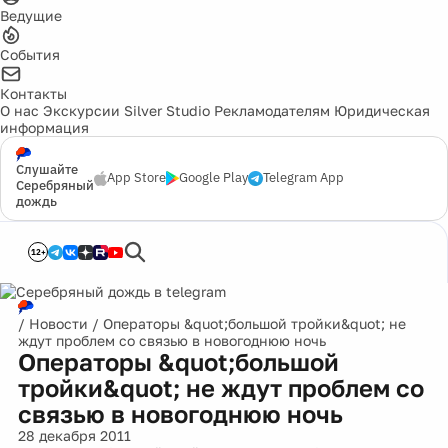
Ведущие
События
Контакты
О нас
Экскурсии
Silver Studio
Рекламодателям
Юридическая
информация
Слушайте
App Store
Google Play
Telegram App
Серебряный
дождь
12+
/
Новости
/
Операторы &quot;большой тройки&quot; не
ждут проблем со связью в новогоднюю ночь
Операторы &quot;большой
тройки&quot; не ждут проблем со
связью в новогоднюю ночь
28 декабря 2011