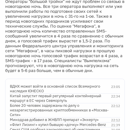
Операторы "большой тройки" не ждут проблем со связью в
новогоднюю ночь. Все три оператора выполняют или уже
выполнили работы по подготовке своих сетей к
увеличению нагрузки в ночь с 31-го на 1-ое. Также в
период новогодних праздников усиливают свои
технические службы. По оценке "Мегафона", в
новогоднюю ночь количество отправленных SMS-
сообщений увеличится в 4 раза по сравнению с обычным
днем, а голосовой трафик вырастет в 1,5-2 раза. По
данным Федерального центра управления и мониторинга
сети "Мегафона", в часы пиковой нагрузки в прошлую
новогоднюю ночь голосовой трафик возрастал в 4 раза, а
SMS-трафик - в 17 раза. Специалисты "Вымпелкома"
прогнозируют, что в новогоднюю ночь нагрузка на сеть
будет в 5-6 раз больше, чем в обычные дни.
ВДНХ может войти в основной список Всемирного
23:05
наследия ЮНЕСКО
Китай запустит первый регулярный контейнерный
22:34
маршрут в ЕС через Севморпуть
Более 20 человек задержаны по делу о
22:12
незарегистрированных криптообменниках в «Москва-
Сити»
Минздрав добавил в ЖНВЛП препарат «Энхерту»
22:12
«Флит Лизинг» купил бывшую «дочку» Mercedes-Benz
21:39
Сенат США одобрил законопроект об ужесточении
21:08