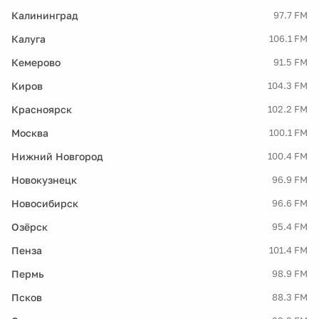
Калининград
97.7 FM
Калуга
106.1 FM
Кемерово
91.5 FM
Киров
104.3 FM
Красноярск
102.2 FM
Москва
100.1 FM
Нижний Новгород
100.4 FM
Новокузнецк
96.9 FM
Новосибирск
96.6 FM
Озёрск
95.4 FM
Пенза
101.4 FM
Пермь
98.9 FM
Псков
88.3 FM