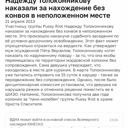
Надежду Толоконникову
наказали за нахождение без
конвоя в неположенном месте
21 апреля 2013
Участницу группы Pussy Riot Надежду Толоконникову
наказали за нахождение без конвоя в неположенном
месте. Это произошло накануне судебного заседания по
её условно-досрочному освобождении. Этот факт может
отрицательно отразиться на вердикте. Как утверждает
муж осужденной Пётр Верзилов, Толоконникову хотят
наказать по надуманному поводу - за то, что она якобы
перемещалась по территории мордовской колонии без
сопровождения. Сама девушка утверждает, что
находилась в месте для курения. В марте Толоконникову
уже пытались отправить на 15 суток в карцер - также за
передвижение без сопровождения. Однако, после было
дисциплинарная комиссия установила, что девушка не
нарушала режим и отменила решение поместить ее в
ШИЗО. Напомню, Толоконникова получила два года
колонии за "панк-молебен" группы Pussy Riot в храме
Христа Спасителя.
ВДНХ может войти в основной список Всемирного
23:05
наследия ЮНЕСКО