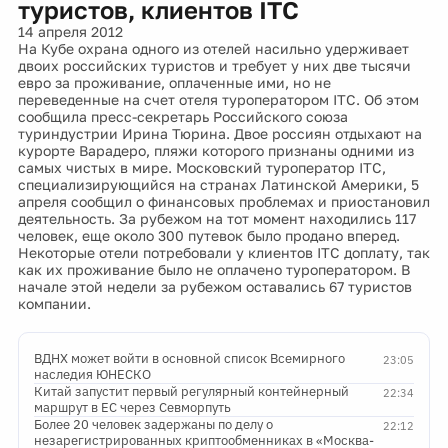
туристов, клиентов ITC
14 апреля 2012
На Кубе охрана одного из отелей насильно удерживает
двоих российских туристов и требует у них две тысячи
евро за проживание, оплаченные ими, но не
переведенные на счет отеля туроператором ITC. Об этом
сообщила пресс-секретарь Российского союза
туриндустрии Ирина Тюрина. Двое россиян отдыхают на
курорте Варадеро, пляжи которого признаны одними из
самых чистых в мире. Московский туроператор ITC,
специализирующийся на странах Латинской Америки, 5
апреля сообщил о финансовых проблемах и приостановил
деятельность. За рубежом на тот момент находились 117
человек, еще около 300 путевок было продано вперед.
Некоторые отели потребовали у клиентов ITC доплату, так
как их проживание было не оплачено туроператором. В
начале этой недели за рубежом оставались 67 туристов
компании.
ВДНХ может войти в основной список Всемирного
23:05
наследия ЮНЕСКО
Китай запустит первый регулярный контейнерный
22:34
маршрут в ЕС через Севморпуть
Более 20 человек задержаны по делу о
22:12
незарегистрированных криптообменниках в «Москва-