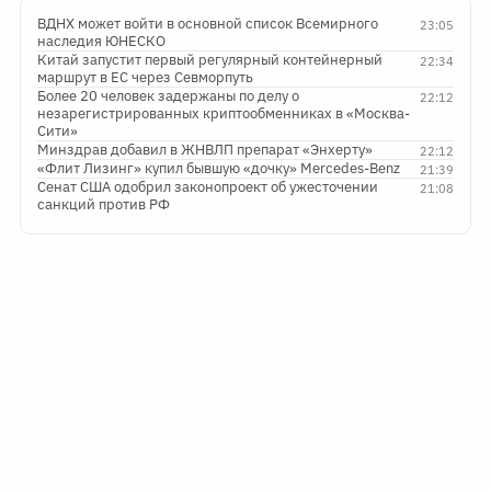
ВДНХ может войти в основной список Всемирного
23:05
наследия ЮНЕСКО
Китай запустит первый регулярный контейнерный
22:34
маршрут в ЕС через Севморпуть
Более 20 человек задержаны по делу о
22:12
незарегистрированных криптообменниках в «Москва-
Сити»
Минздрав добавил в ЖНВЛП препарат «Энхерту»
22:12
«Флит Лизинг» купил бывшую «дочку» Mercedes-Benz
21:39
Сенат США одобрил законопроект об ужесточении
21:08
санкций против РФ