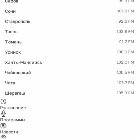
Саров
99.9 FM
Сочи
101.9 FM
Ставрополь
92.6 FM
Тверь
103.8 FM
Тюмень
91.2 FM
Усинск
100.9 FM
Ханты-Мансийск
102.0 FM
Чайковский
105.5 FM
Чита
105.7 FM
Шерегеш
105.3 FM
Расписание
Программы
Новости