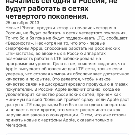
начались сегодня в России, не
будут работать в сетях
четвертого поколения.
25 октября 2013
Новые iPhone, продажи которых начались сегодня в
России, не будут работать в сетях четвертого поколения.
То что 5c и 5s пока не будут поддерживать LTE, сообщают
«Ведомости». Несмотря на то, что это - первые
смартфоны Apple, способные работать на российских
LTE-частотах, во ввозимых в Россию аппаратах
возможность работы в LTE заблокирована на
программном уровне. Дело в том, поясняет издание, что
Apple выпускает обновление для LTE-сети, только если
уверена, что сотовая компания обеспечивает достаточное
качество и покрытие. Это делается, чтобы низкое
качество связи не дискредитировало продукцию в глазах
покупателей. В России Apple включит опцию, когда ее
удовлетворит качество российских сетей, причем как
минимум во всей "большой тройке" сразу: если Apple даст
доступ к LTE владельцам 5c и 5s в сети одного оператора
и не даст в сети других, это может расцениваться как
нарушение закона о конкуренции. О том, что уже готовы
принять новые смартфоны Apple, сказали только в
Мегафоне.