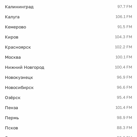
Калининград
97.7 FM
Калуга
106.1 FM
Кемерово
91.5 FM
Киров
104.3 FM
Красноярск
102.2 FM
Москва
100.1 FM
Нижний Новгород
100.4 FM
Новокузнецк
96.9 FM
Новосибирск
96.6 FM
Озёрск
95.4 FM
Пенза
101.4 FM
Пермь
98.9 FM
Псков
88.3 FM