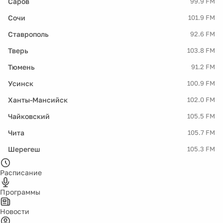
Саров
99.9 FM
Сочи
101.9 FM
Ставрополь
92.6 FM
Тверь
103.8 FM
Тюмень
91.2 FM
Усинск
100.9 FM
Ханты-Мансийск
102.0 FM
Чайковский
105.5 FM
Чита
105.7 FM
Шерегеш
105.3 FM
Расписание
Программы
Новости