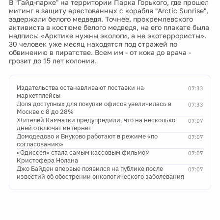
В "Гайд-парке" на территории Парка Горького, где прошел
митинг в защиту арестованных с корабля "Arctic Sunrise",
задержали белого медведя. Точнее, прокремлевского
активиста в костюме белого медведя, на его плакате была
надпись: «Арктике нужны экологи, а не экотеррористы».
30 человек уже месяц находятся под стражей по
обвинению в пиратстве. Всем им - от кока до врача -
грозит до 15 лет колонии.
Издательства останавливают поставки на
07:33
маркетплейсы
Доля доступных для покупки офисов увеличилась в
07:33
Москве с 8 до 28%
Жителей Камчатки предупредили, что на несколько
07:07
дней отключат интернет
Домодедово и Внуково работают в режиме «по
07:07
согласованию»
«Одиссея» стала самым кассовым фильмом
07:07
Кристофера Нолана
Джо Байден впервые появился на публике после
07:07
известий об обострении онкологического заболевания