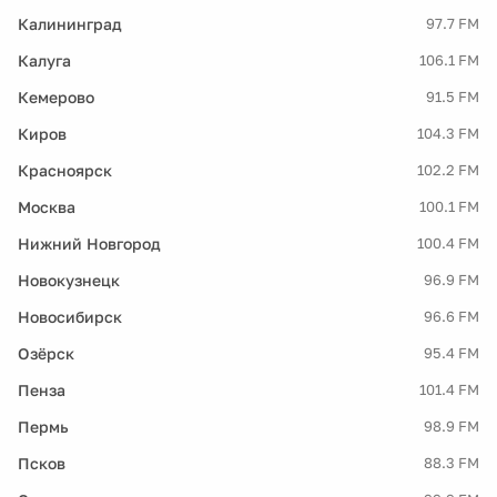
Калининград
97.7 FM
Калуга
106.1 FM
Кемерово
91.5 FM
Киров
104.3 FM
Красноярск
102.2 FM
Москва
100.1 FM
Нижний Новгород
100.4 FM
Новокузнецк
96.9 FM
Новосибирск
96.6 FM
Озёрск
95.4 FM
Пенза
101.4 FM
Пермь
98.9 FM
Псков
88.3 FM