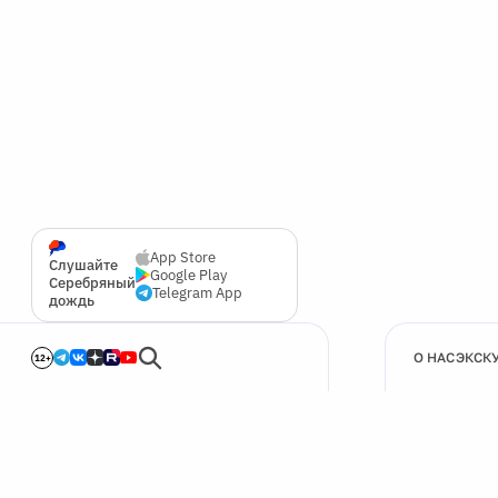
App Store
Слушайте
Google Play
Серебряный
Telegram App
дождь
О НАС
ЭКСК
12+