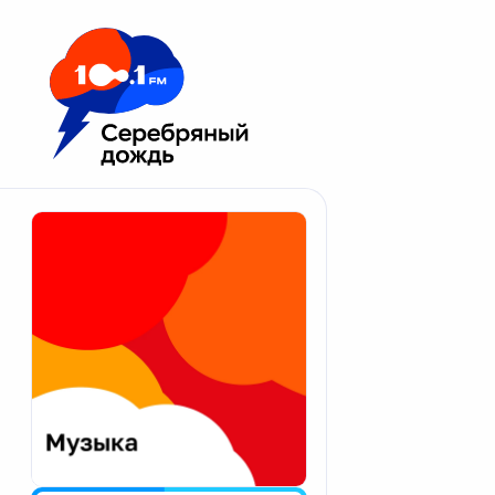
Москва 100.1 FM
Апатиты
Астрахань
Волгоград
Вологда
Екатеринбург
Иваново
Казань
Калининград
Калуга