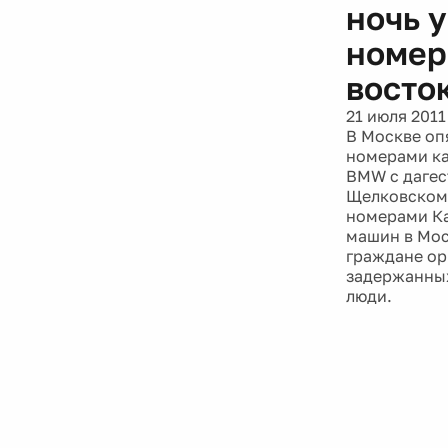
ночь 
номер
восто
21 июля 2011
В Москве оп
номерами ка
BMW с дагес
Щелковском 
номерами Ка
машин в Мос
граждане ор
задержанных
люди.