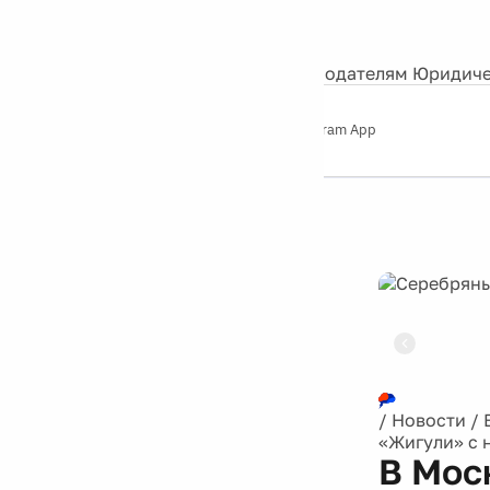
События
Контакты
О нас
Экскурсии
Silver Studio
Рекламодателям
Юридиче
Слушайте
App Store
Google Play
Telegram App
Серебряный
дождь
12+
Реклама
/
Новости
/
«Жигули» с 
В Мос