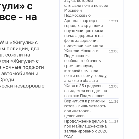
звука, который
ули» с
слышали почти по всей
Москве и
се - на
Подмосковью
Аренда квартир в
12:31
городах с крупными
научными центрами
начала дорожать на
фоне завершения
W и «Жигули» с
приемной кампании
ым полиции, два
Жители Москвы и
12:08
а, сожгли на
Подмосковья
жгли «Жигули» с
сообщают об очень
громком звуке,
е ночные поджоги
который слышали
0 автомобилей и
почти по всему городу,
 Среди
а также в области
ически нездоровые
Жара в 35 градусов
12:08
ожидается сегодня на
востоке Подмосковья
Вернуться в регионы
11:36
готовы лишь четверть
ординаторов-
целевиков
Продолжение фильма
11:36
про Майкла Джексона
запланировано к 2028
году