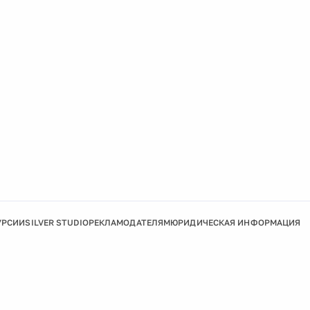
УРСИИ
SILVER STUDIO
РЕКЛАМОДАТЕЛЯМ
ЮРИДИЧЕСКАЯ ИНФОРМАЦИЯ