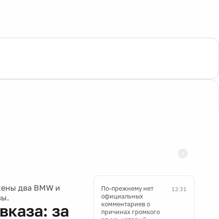
ожены два BMW и
По-прежнему нет
12:31
официальных
вы.
комментариев о
вказа: за
причинах громкого