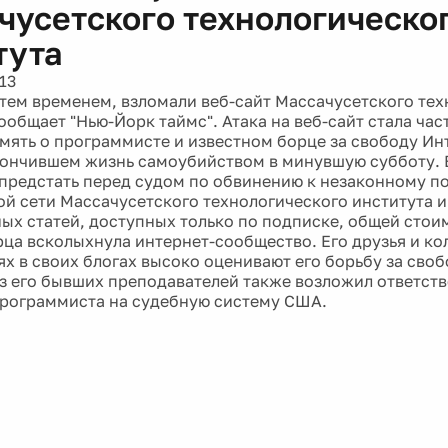
чусетского технологическо
тута
13
тем временем, взломали веб-сайт Массачусетского тех
сообщает "Нью-Йорк таймс". Атака на веб-сайт стала ча
амять о программисте и известном борце за свободу Ин
ончившем жизнь самоубийством в минувшую субботу. 
предстать перед судом по обвинению к незаконному п
й сети Массачусетского технологического института и
ных статей, доступных только по подписке, общей стоим
ца всколыхнула интернет-сообщество. Его друзья и кол
х в своих блогах высоко оценивают его борьбу за сво
из его бывших преподавателей также возложил ответств
программиста на судебную систему США.