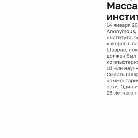
Масса
инсти
14 января 20
Anonymous, 
института, 
хакеров в п
Шварце, пок
должен был 
компьютерно
18 млн науч
Смерть Швар
комментария
сети. Один 
26-летнего 