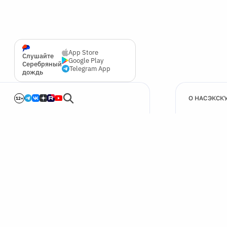
App Store
Слушайте
Google Play
Серебряный
Telegram App
дождь
О НАС
ЭКСК
12+
🍪
Мы используем cookie для улучшения работы сайта.