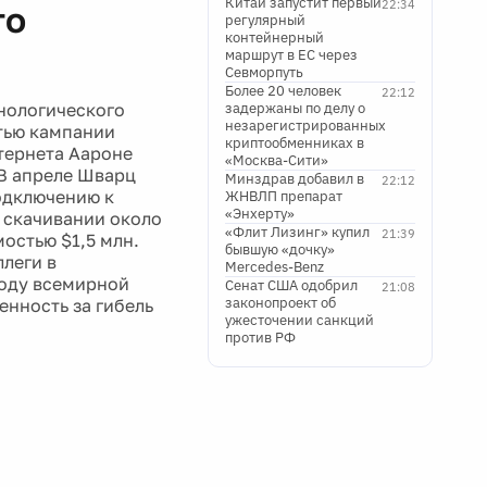
Китай запустит первый
22:34
го
регулярный
контейнерный
маршрут в ЕС через
Севморпуть
Более 20 человек
22:12
нологического
задержаны по делу о
незарегистрированных
стью кампании
криптообменниках в
тернета Аароне
«Москва-Сити»
В апреле Шварц
Минздрав добавил в
22:12
одключению к
ЖНВЛП препарат
«Энхерту»
 скачивании около
«Флит Лизинг» купил
21:39
остью $1,5 млн.
бывшую «дочку»
леги в
Mercedes-Benz
боду всемирной
Сенат США одобрил
21:08
законопроект об
енность за гибель
ужесточении санкций
против РФ