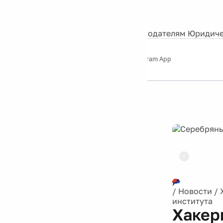
События
Контакты
О нас
Экскурсии
Silver Studio
Рекламодателям
Юридиче
Слушайте
App Store
Google Play
Telegram App
Серебряный
дождь
12+
Реклама
/
Новости
/
института
Хакер