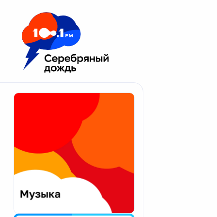
Москва 100.1 FM
Апатиты
Астрахань
Волгоград
Вологда
Екатеринбург
Иваново
Казань
Калининград
Калуга