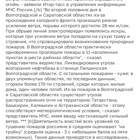
огнём, - заявили Итар-тасс в управлении информации
МЧС России.[/b] "Во второй половине дня в
Волгоградской и Саратовской областях из-за
прохождения холодного фронта произошло резкое
усиление ветра, порывы которого достигли 28-ми м/сек.
При обрыве линий электропередач появлялись искры,
которые при усилении ветра попадали на сухую траву и
строения, что спровоцировало возникновение природных
пожаров. В Волгоградской области практически
одновременно произошли пожары в 11 населенных
пунктах в шести районах области", - сказал
представитель ведомства. Ликвидирована угроза
возгорания нефтебазы в станице Лапшинская
Волгоградской области. С остальными пожарами - хуже: в
двух упомянутых областях, по последним данным,
сгорели более 170-ти строений, среди которых жилые
дома, один человек погиб. Из-за пожаров в Волгоградской
и Саратовской областях существует угроза
распространения огня на территорию Татарстана,
Башкирии, Калмыкии и Астраханской области - этому
способствуют метеорологические условия, - сказал
представитель МЧС, имея ввиду нестихающий сильный
ветер. *** [b]Деятельность властей всех уровней по
тушению пожаров россияне в среднем оценивают "на
тройку" (средняя оценка - 3 с небольшим балла из пяти
возможных). Такие данные приводятся в исследовании,