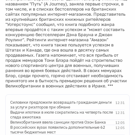
названием "Путь" (A Journey), заняла первые строчки, в
том числе, и в списках бестселлеров на британских
сайтах популярных интернет-магазинов. Представитель
из крупнейших британских книжных ритейлеров
"Уотерстоунс" сообщил, что книга подобного жанра
впервые продаётся с таким успехом и "может составить
конкуренцию бестселлерам Дэна Брауна и Джоан
Роулинг". Рейтинги интернет-магазина "Амазон"
показывают, что книга также пользуется успехом в
Штатах и Канаде, где она вошла в десятку самых
продаваемых. Газета напоминает, что вся прибыль от
продаж мемуаров Тони Блэра пойдёт на строительство
нового спортивного центра для военных, получивших
ранения во время боевых действий. В своих мемуарах
Блэр, среди прочего, горячо отстаивает необходимость
принятого им в бытность премьером решения об участии
Великобритании в военных действиях в Ираке. ***
Силовики предложили возвращать гражданам деньги
12:31
за услуги риэлторов при обмане
Выдачи ипотеки в июле сократились на четверть после
12:31
спада ажиотажа
Великобритания ввела санкции против Озон Банка
12:05
В российских вузах появились дополнительные 62
12:05
тысячи бюджетных мест