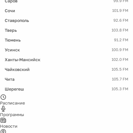
Саров
99.9 FM
Сочи
101.9 FM
Ставрополь
92.6 FM
Тверь
103.8 FM
Тюмень
91.2 FM
Усинск
100.9 FM
Ханты-Мансийск
102.0 FM
Чайковский
105.5 FM
Чита
105.7 FM
Шерегеш
105.3 FM
Расписание
Программы
Новости