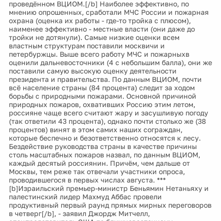
проведённом ВЦИОМ.[/b] Наиболее эффективно, по
мнению опрошенных, сработали МЧС России и пожарная
охрана (оценка их работы - где-то тройка с плюсом),
наименее эффективно - местные власти (они даже до
тройки не дотянули). Самые низкие оценки всем
властным структурам поставили москвичи и
петербуржцы. Выше всего работу МЧС и пожарныхв
оценили дальневосточники (4 с небольшим балла), они же
поставили самую высокую оценку деятельности
президента и правительства. По данным ВЦИОМ, почти
всё население страны (84 процента) следит за ходом
борьбы с природными пожарами. Основной причиной
природных пожаров, охвативших Россию этим летом,
россияне чаще всего считают жару и засушливую погоду
(так ответили 43 процента), однако почти столько же (38
процентов) винят в этом самих наших сограждан,
которые беспечно и безответственно относятся к лесу.
Бездействие руководства страны в качестве причины
столь масштабных пожаров назвал, по данным ВЦИОМ,
каждый десятый россиянин. Причём, чем дальше от
Москвы, тем реже так отвечали участники опроса,
проводившегося в первых числах августа. ***
[b]Израильский премьер-министр Беньямин Нетаньяху и
палестинский лидер Махмуд Аббас провели
продуктивный первый раунд прямых мирных переговоров
в четверг[/b], - заявил Джордж Митчелл,