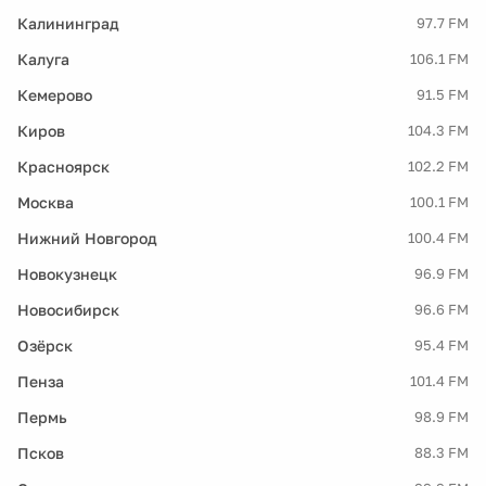
Калининград
97.7 FM
Калуга
106.1 FM
Кемерово
91.5 FM
Киров
104.3 FM
Красноярск
102.2 FM
Москва
100.1 FM
Нижний Новгород
100.4 FM
Новокузнецк
96.9 FM
Новосибирск
96.6 FM
Озёрск
95.4 FM
Пенза
101.4 FM
Пермь
98.9 FM
Псков
88.3 FM