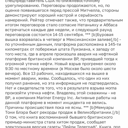
спецпредставитель США по ближневосточному
урегулированию. Переговоры продолжаются, но, по
оценке появившегося перед прессой Митчелла, стороны
демонстрируют хороший настрой и серьёзность
намерений. Рейтер отмечает также, что предварительным
итогом переговоров стало согласие Нетаньяху и Аббаса
встречаться каждые две недели, и следующий раунд
переговоров состоится 14-15 сентября. *** [b]Буровая
вышка взорвалась в четверг в Мексиканском заливе[/b] -
по уточнённым данным, платформа расположена в 145-ти
километрах от побережья штата Луизиана, к западу от
того места, где в апреле произошла авария на нефтяной
платформе британской компании BP, приведшей тогда к
огромной утечке нефти. Новый взрыв прогремел около
9:30 по местному времени (в Москве было около шести
вечера). Все 13 рабочих, находившихся на вышке в
момент аварии, живы. Сообщалось, что один из них
получил ранение, но эта информация не подтвердилась.
Нет и свидетельств того, что в результате взрыва могла
произойти утечка нефти. Владелец этой скважины - не
ВР, а компания Mariner Energy Inc. Активные работы на
данной платформе в момент инцидента не велись.
Причины происшествия пока не ясны. *** [b]Мемуары
Тони Блэра бьют рекорды продаж в Великобритании.[/b]
О том, что книга воспоминаний бывшего британского
премьер-министра стала хитом продаж, сообщает
электронная версия газеты "Дейли Телеграф". Книга, под