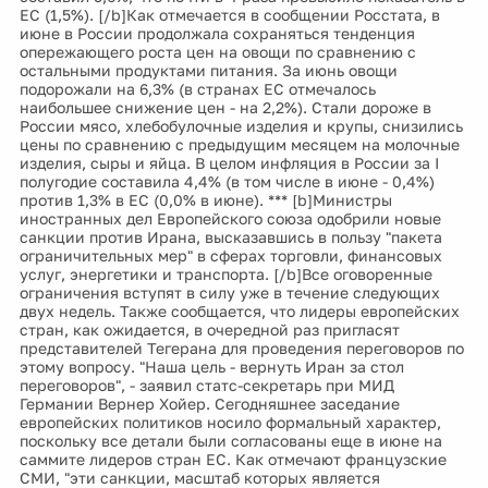
ЕС (1,5%). [/b]Как отмечается в сообщении Росстата, в
июне в России продолжала сохраняться тенденция
опережающего роста цен на овощи по сравнению с
остальными продуктами питания. За июнь овощи
подорожали на 6,3% (в странах ЕС отмечалось
наибольшее снижение цен - на 2,2%). Стали дороже в
России мясо, хлебобулочные изделия и крупы, снизились
цены по сравнению с предыдущим месяцем на молочные
изделия, сыры и яйца. В целом инфляция в России за I
полугодие составила 4,4% (в том числе в июне - 0,4%)
против 1,3% в ЕС (0,0% в июне). *** [b]Министры
иностранных дел Европейского союза одобрили новые
санкции против Ирана, высказавшись в пользу "пакета
ограничительных мер" в сферах торговли, финансовых
услуг, энергетики и транспорта. [/b]Все оговоренные
ограничения вступят в силу уже в течение следующих
двух недель. Также сообщается, что лидеры европейских
стран, как ожидается, в очередной раз пригласят
представителей Тегерана для проведения переговоров по
этому вопросу. "Наша цель - вернуть Иран за стол
переговоров", - заявил статс-секретарь при МИД
Германии Вернер Хойер. Сегодняшнее заседание
европейских политиков носило формальный характер,
поскольку все детали были согласованы еще в июне на
саммите лидеров стран ЕС. Как отмечают французские
СМИ, "эти санкции, масштаб которых является