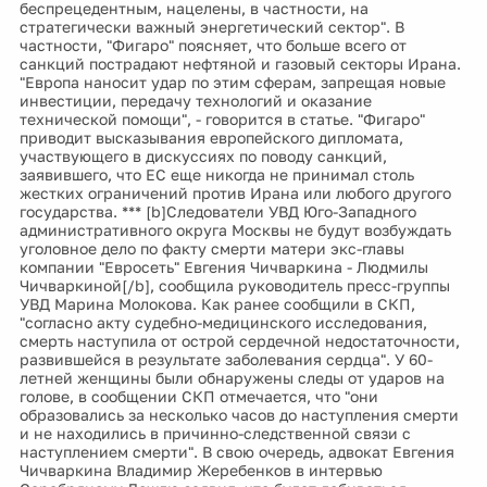
беспрецедентным, нацелены, в частности, на
стратегически важный энергетический сектор". В
частности, "Фигаро" поясняет, что больше всего от
санкций пострадают нефтяной и газовый секторы Ирана.
"Европа наносит удар по этим сферам, запрещая новые
инвестиции, передачу технологий и оказание
технической помощи", - говорится в статье. "Фигаро"
приводит высказывания европейского дипломата,
участвующего в дискуссиях по поводу санкций,
заявившего, что ЕС еще никогда не принимал столь
жестких ограничений против Ирана или любого другого
государства. *** [b]Следователи УВД Юго-Западного
административного округа Москвы не будут возбуждать
уголовное дело по факту смерти матери экс-главы
компании "Евросеть" Евгения Чичваркина - Людмилы
Чичваркиной[/b], сообщила руководитель пресс-группы
УВД Марина Молокова. Как ранее сообщили в СКП,
"согласно акту судебно-медицинского исследования,
смерть наступила от острой сердечной недостаточности,
развившейся в результате заболевания сердца". У 60-
летней женщины были обнаружены следы от ударов на
голове, в сообщении СКП отмечается, что "они
образовались за несколько часов до наступления смерти
и не находились в причинно-следственной связи с
наступлением смерти". В свою очередь, адвокат Евгения
Чичваркина Владимир Жеребенков в интервью