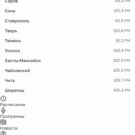
Саров
99.9 FM
Сочи
101.9 FM
Ставрополь
92.6 FM
Тверь
103.8 FM
Тюмень
91.2 FM
Усинск
100.9 FM
Ханты-Мансийск
102.0 FM
Чайковский
105.5 FM
Чита
105.7 FM
Шерегеш
105.3 FM
Расписание
Программы
Новости