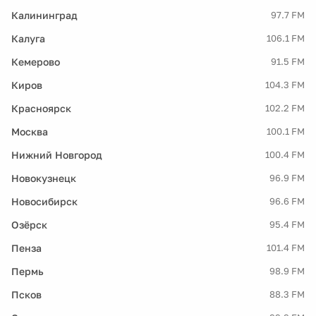
Калининград
97.7 FM
Калуга
106.1 FM
Кемерово
91.5 FM
Киров
104.3 FM
Красноярск
102.2 FM
Москва
100.1 FM
Нижний Новгород
100.4 FM
Новокузнецк
96.9 FM
Новосибирск
96.6 FM
Озёрск
95.4 FM
Пенза
101.4 FM
Пермь
98.9 FM
Псков
88.3 FM