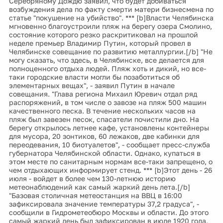
Серебряному Дождю заявил, что будет добиваться
возбуждения дела по факту смерти матери бизнесмена по
статье "покушение на убийство". *** [b]Власти Челябинска
мгновенно благоустроили пляж на берегу озера Смолино,
состояние которого резко раскритиковал на прошлой
неделе премьер Владимир Путин, который провел в
Челябинске совещание по развитию металлургии.[/b] "Не
могу сказать, что здесь, в Челябинске, все делается для
полноценного отдыха людей. Пляж хоть и дикий, но все-
таки городские власти могли бы позаботиться об
элементарных вещах", - заявил Путин в начале
совещания. "Глава региона Михаил Юревич отдал ряд
распоряжений, в том числе о завозе на пляж 500 машин
качественного песка. В течение нескольких часов на
пляж был завезен песок, спасатели почистили дно. На
берегу открылось летнее кафе, установлены контейнеры
для мусора, 20 зонтиков, 60 лежаков, две кабинки для
переодевания, 10 биотуалетов", - сообщает пресс-служба
губернатора Челябинской области. Однако, купаться в
этом месте по санитарным нормам все-таки запрещено, о
чем отдыхающих информирует стенд. *** [b]Этот день - 26
июля - войдет в более чем 130-летнюю историю
метеонаблюдений как самый жаркий день лета.[/b]
"Базовая столичная метеостанция на ВВЦ в 16:00
зафиксировала значение температуры 37,2 градуса", -
сообщили в Гидрометеобюро Москвы и области. До этого
самый жаркий день был зафиксирован в июле 1920 года,