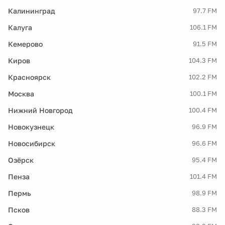
Калининград
97.7 FM
Калуга
106.1 FM
Кемерово
91.5 FM
Киров
104.3 FM
Красноярск
102.2 FM
Москва
100.1 FM
Нижний Новгород
100.4 FM
Новокузнецк
96.9 FM
Новосибирск
96.6 FM
Озёрск
95.4 FM
Пенза
101.4 FM
Пермь
98.9 FM
Псков
88.3 FM