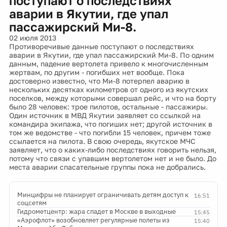
поступают о последствиях
аварии в Якутии, где упал
пассажирский Ми-8.
02 июля 2013
Противоречивые данные поступают о последствиях
аварии в Якутии, где упал пассажирский Ми-8. По одним
данным, падение вертолета привело к многочисленным
жертвам, по другим - погибших нет вообще. Пока
достоверно известно, что Ми-8 потерпел аварию в
нескольких десятках километров от одного из якутских
поселков, между которыми совершал рейс, и что на борту
было 28 человек: трое пилотов, остальные - пассажиры.
Один источник в МВД Якутии заявляет со ссылкой на
командира экипажа, что погиших нет; другой источник в
том же ведомстве - что погибли 15 человек, причем тоже
ссылается на пилота. В свою очередь, якутское МЧС
заявляет, что о каких-либо последствиях говорить нельзя,
потому что связи с упавшим вертолетом нет и не было. До
места аварии спасательные группы пока не добрались.
Минцифры не планирует ограничивать детям доступ к
16:51
соцсетям
Гидрометцентр: жара спадет в Москве в выходные
15:45
«Аэрофлот» возобновляет регулярные полеты из
15:40