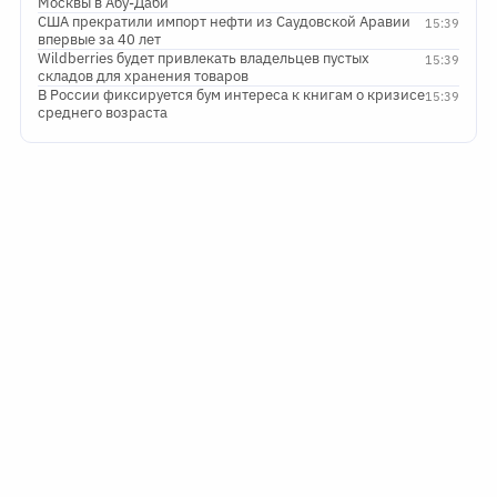
Москвы в Абу-Даби
США прекратили импорт нефти из Саудовской Аравии
15:39
впервые за 40 лет
Wildberries будет привлекать владельцев пустых
15:39
складов для хранения товаров
В России фиксируется бум интереса к книгам о кризисе
15:39
среднего возраста