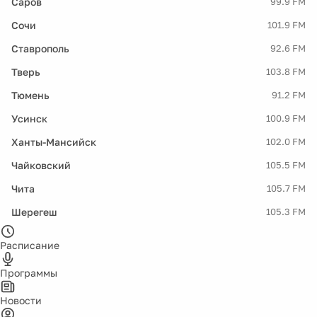
Саров
99.9 FM
Сочи
101.9 FM
Ставрополь
92.6 FM
Тверь
103.8 FM
Тюмень
91.2 FM
Усинск
100.9 FM
Ханты-Мансийск
102.0 FM
Чайковский
105.5 FM
Чита
105.7 FM
Шерегеш
105.3 FM
Расписание
Программы
Новости