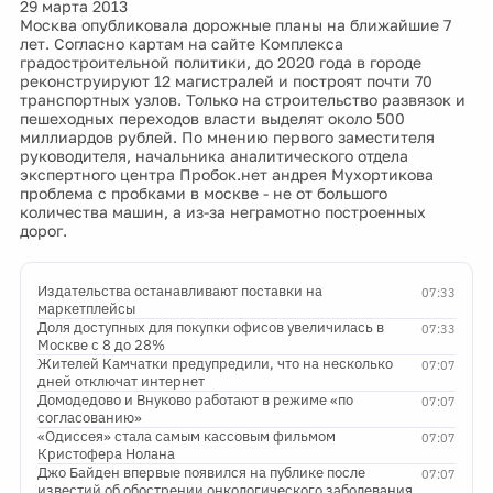
29 марта 2013
Москва опубликовала дорожные планы на ближайшие 7
лет. Согласно картам на сайте Комплекса
градостроительной политики, до 2020 года в городе
реконструируют 12 магистралей и построят почти 70
транспортных узлов. Только на строительство развязок и
пешеходных переходов власти выделят около 500
миллиардов рублей. По мнению первого заместителя
руководителя, начальника аналитического отдела
экспертного центра Пробок.нет андрея Мухортикова
проблема с пробками в москве - не от большого
количества машин, а из-за неграмотно построенных
дорог.
Издательства останавливают поставки на
07:33
маркетплейсы
Доля доступных для покупки офисов увеличилась в
07:33
Москве с 8 до 28%
Жителей Камчатки предупредили, что на несколько
07:07
дней отключат интернет
Домодедово и Внуково работают в режиме «по
07:07
согласованию»
«Одиссея» стала самым кассовым фильмом
07:07
Кристофера Нолана
Джо Байден впервые появился на публике после
07:07
известий об обострении онкологического заболевания