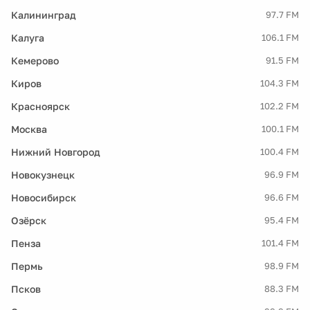
Калининград
97.7 FM
Калуга
106.1 FM
Кемерово
91.5 FM
Киров
104.3 FM
Красноярск
102.2 FM
Москва
100.1 FM
Нижний Новгород
100.4 FM
Новокузнецк
96.9 FM
Новосибирск
96.6 FM
Озёрск
95.4 FM
Пенза
101.4 FM
Пермь
98.9 FM
Псков
88.3 FM