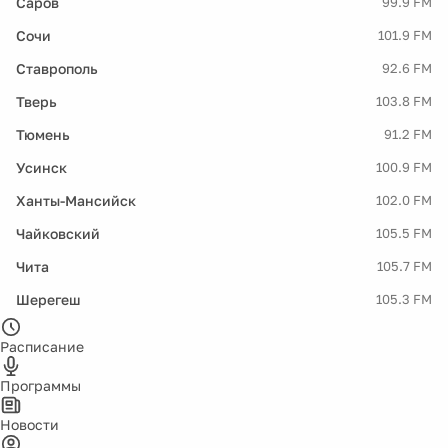
Саров
99.9 FM
Сочи
101.9 FM
Ставрополь
92.6 FM
Тверь
103.8 FM
Тюмень
91.2 FM
Усинск
100.9 FM
Ханты-Мансийск
102.0 FM
Чайковский
105.5 FM
Чита
105.7 FM
Шерегеш
105.3 FM
Расписание
Программы
Новости