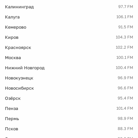
Калининград
97.7 FM
Калуга
106.1 FM
Кемерово
91.5 FM
Киров
104.3 FM
Красноярск
102.2 FM
Москва
100.1 FM
Нижний Новгород
100.4 FM
Новокузнецк
96.9 FM
Новосибирск
96.6 FM
Озёрск
95.4 FM
Пенза
101.4 FM
Пермь
98.9 FM
Псков
88.3 FM