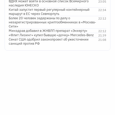
ВДНХ может войти в основной список Всемирного
23:05
наследия ЮНЕСКО
Китай запустит первый регулярный контейнерный
22:34
маршрут в ЕС через Севморпуть
Более 20 человек задержаны по делу о
22:12
незарегистрированных криптообменниках в «Москва-
Сити»
Минздрав добавил в ЖНВЛП препарат «Энхерту»
22:12
«Флит Лизинг» купил бывшую «дочку» Mercedes-Benz
21:39
Сенат США одобрил законопроект об ужесточении
21:08
санкций против РФ