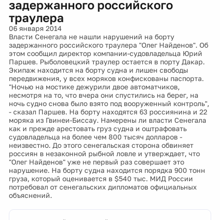
задержанного российского
траулера
06 января 2014
Власти Сенегала не нашли нарушений на борту
задержанного российского траулера "Олег Найденов". Об
этом сообщил директор компании-судовладельца Юрий
Паршев. Рыболовецкий траулер остается в порту Дакар.
Экипаж находится на борту судна и лишен свободы
передвижения, у всех моряков конфискованы паспорта.
"Ночью на мостике дежурили двое автоматчиков,
несмотря на то, что вчера они спустились на берег, на
ночь судно снова было взято под вооруженный контроль",
- сказал Паршев. На борту находятся 63 россиянина и 22
моряка из Гвинеи-Биссау. Намерены ли власти Сенегала
как и прежде арестовать груз судна и оштрафовать
судовладельца на более чем 800 тысяч долларов -
неизвестно. До этого сенегальская сторона обвиняет
россиян в незаконной рыбной ловле и утверждает, что
"Олег Найденов" уже не первый раз совершает это
нарушение. На борту судна находится порядка 900 тонн
груза, который оценивается в $540 тыс. МИД России
потребовал от сенегальских дипломатов официальных
объяснений.