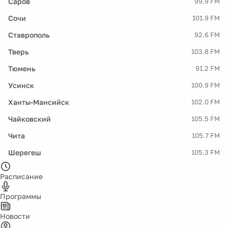
Саров
99.9 FM
Сочи
101.9 FM
Ставрополь
92.6 FM
Тверь
103.8 FM
Тюмень
91.2 FM
Усинск
100.9 FM
Ханты-Мансийск
102.0 FM
Чайковский
105.5 FM
Чита
105.7 FM
Шерегеш
105.3 FM
Расписание
Программы
Новости