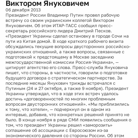
Виктором Януковичем
06 декабря 2013
Президент России Владимир Путин провел рабочую
встречу со своим украинским коллегой Виктором
Януковичем. Об этом ИТАР-ТАСС сообщил пресс-
секретарь российского лидера Дмитрий Песков.
«Президент Украины сделал остановку в городе Сочи на
пути из Китая домой. В ходе краткого рабочего визита
обсуждались текущие вопросы двусторонних российско-
украинских отношений, а также вопросы, связанные с
подготовкой к предстоящему в Москве заседанию
межгосударственной комиссии Россия-Украина», —
цитирует агентство его слова. Пресс-служба Януковича
пишет, что стороны, в частности, говорили о подготовке
будущего договора о стратегическом партнерстве. За
последние месяцы Янукович трижды встречался с
Путиным (24 и 27 октября, а также 9 ноября). Президент
Украины утверждал, что в ходе этих встреч удалось
достичь «договоренностей по многим проблемным
вопросам двусторонних отношений». «Мы приблизились
к тому, что хотели», — подчеркнул он в одном из
интервью, добавив, что конкретных решений принято не
было. В конце ноября в ряде СМИ появились сообщения о
том, что президент Украины решил «заморозить»
соглашение об ассоциации с Евросоюзом из-за
экономического давления со стороны России. Об этом