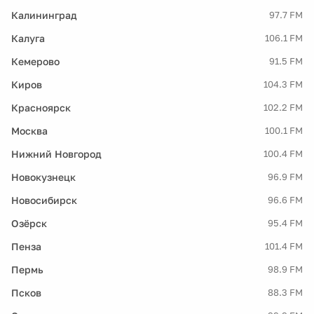
Калининград
97.7 FM
Калуга
106.1 FM
Кемерово
91.5 FM
Киров
104.3 FM
Красноярск
102.2 FM
Москва
100.1 FM
Нижний Новгород
100.4 FM
Новокузнецк
96.9 FM
Новосибирск
96.6 FM
Озёрск
95.4 FM
Пенза
101.4 FM
Пермь
98.9 FM
Псков
88.3 FM