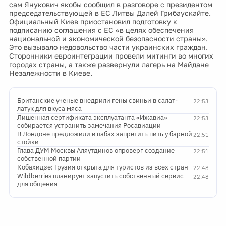
сам Янукович якобы сообщил в разговоре с президентом
председательствующей в ЕС Литвы Далей Грибаускайте.
Официальный Киев приостановил подготовку к
подписанию соглашения с ЕС «в целях обеспечения
национальной и экономической безопасности страны».
Это вызывало недовольство части украинских граждан.
Сторонники евроинтеграции провели митинги во многих
городах страны, а также развернули лагерь на Майдане
Незалежности в Киеве.
Британские ученые внедрили гены свиньи в салат-
22:53
латук для вкуса мяса
Лишенная сертификата эксплуатанта «Ижавиа»
22:53
собирается устранить замечания Росавиации
В Лондоне предложили в пабах запретить пить у барной
22:51
стойки
Глава ДУМ Москвы Аляутдинов опроверг создание
22:51
собственной партии
Кобахидзе: Грузия открыта для туристов из всех стран
22:48
Wildberries планирует запустить собственный сервис
22:48
для общения