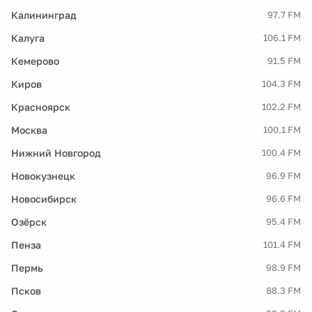
Калининград
97.7 FM
Калуга
106.1 FM
Кемерово
91.5 FM
Киров
104.3 FM
Красноярск
102.2 FM
Москва
100.1 FM
Нижний Новгород
100.4 FM
Новокузнецк
96.9 FM
Новосибирск
96.6 FM
Озёрск
95.4 FM
Пенза
101.4 FM
Пермь
98.9 FM
Псков
88.3 FM