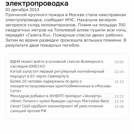
электропроводка
01 декабря 2013
Причиной крупного пожара в Москве стала неисправная
электропроводка, сообщает МЧС. Накануне вечером
загорелся склад пиломатериалов. Пламя на площади 700
квадратных метров на Тополевой аллее тушили всю ночь,
передаёт «Газета.Ru». Пожарные спасли двоих рабочих.
Затем во время разведки произошла вспышка пламени. В
результате двое пожарных погибли.
ВДНХ может войти в основной список Всемирного
23:05
наследия ЮНЕСКО
Китай запустит первый регулярный контейнерный
22:34
маршрут в ЕС через Севморпуть
Более 20 человек задержаны по делу о
22:12
незарегистрированных криптообменниках в «Москва-
Сити»
Минздрав добавил в ЖНВЛП препарат «Энхерту»
22:12
«Флит Лизинг» купил бывшую «дочку» Mercedes-Benz
21:39
Сенат США одобрил законопроект об ужесточении
21:08
санкций против РФ