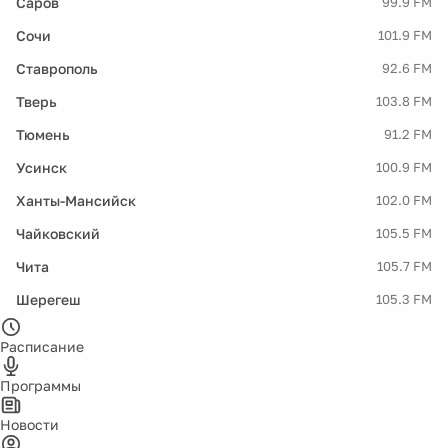
Саров
99.9 FM
Сочи
101.9 FM
Ставрополь
92.6 FM
Тверь
103.8 FM
Тюмень
91.2 FM
Усинск
100.9 FM
Ханты-Мансийск
102.0 FM
Чайковский
105.5 FM
Чита
105.7 FM
Шерегеш
105.3 FM
Расписание
Программы
Новости