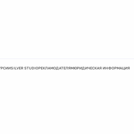
УРСИИ
SILVER STUDIO
РЕКЛАМОДАТЕЛЯМ
ЮРИДИЧЕСКАЯ ИНФОРМАЦИЯ