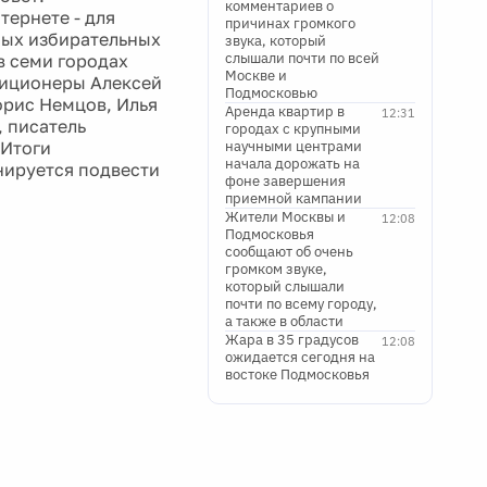
комментариев о
тернете - для
причинах громкого
ных избирательных
звука, который
слышали почти по всей
в семи городах
Москве и
зиционеры Алексей
Подмосковью
орис Немцов, Илья
Аренда квартир в
12:31
, писатель
городах с крупными
 Итоги
научными центрами
начала дорожать на
нируется подвести
фоне завершения
приемной кампании
Жители Москвы и
12:08
Подмосковья
сообщают об очень
громком звуке,
который слышали
почти по всему городу,
а также в области
Жара в 35 градусов
12:08
ожидается сегодня на
востоке Подмосковья