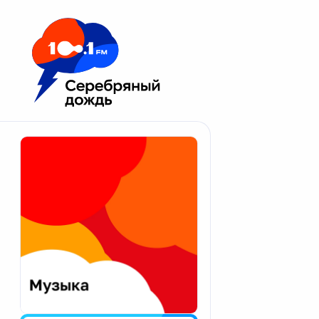
Москва 100.1 FM
Апатиты
Астрахань
Волгоград
Вологда
Екатеринбург
Иваново
Казань
Калининград
Калуга