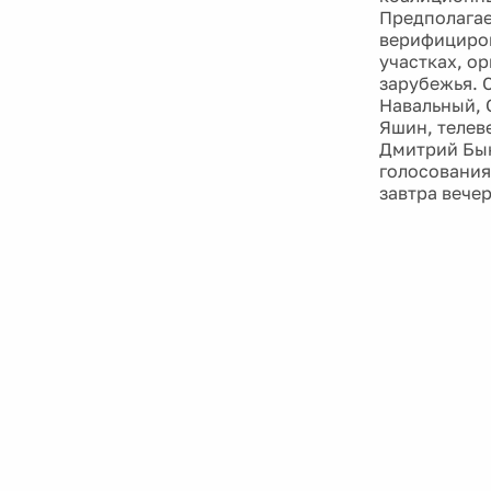
Предполагае
верифициров
участках, о
зарубежья. 
Навальный, 
Яшин, телев
Дмитрий Бык
голосования
завтра вече