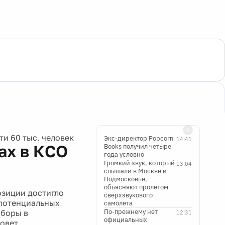
и 60 тыс. человек
Экс-директор Popcorn
14:41
ах в КСО
Books получил четыре
года условно
Громкий звук, который
13:04
слышали в Москве и
Подмосковье,
объясняют пролетом
озиции достигло
сверхзвукового
 потенциальных
самолета
По-прежнему нет
ыборы в
12:31
официальных
овет.