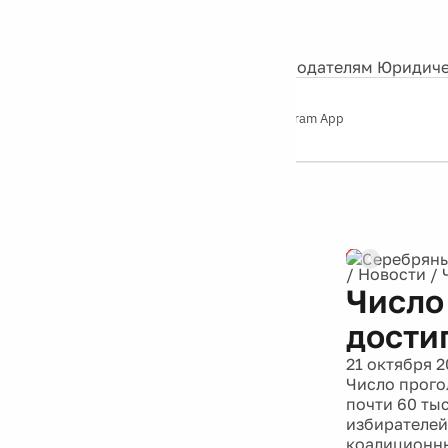
События
Контакты
О нас
Экскурсии
Silver Studio
Рекламодателям
Юридиче
Слушайте
App Store
Google Play
Telegram App
Серебряный
дождь
12+
Реклама
/
Новости
/
Число
достиг
21 октября 2
Число прого
почти 60 ты
избирателей
коалиционны