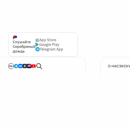
App Store
Слушайте
Google Play
Серебряный
Telegram App
дождь
О НАС
ЭКСК
12+