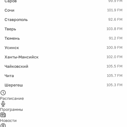
Саров
99.9 FM
Сочи
101.9 FM
Ставрополь
92.6 FM
Тверь
103.8 FM
Тюмень
91.2 FM
Усинск
100.9 FM
Ханты-Мансийск
102.0 FM
Чайковский
105.5 FM
Чита
105.7 FM
Шерегеш
105.3 FM
Расписание
Программы
Новости