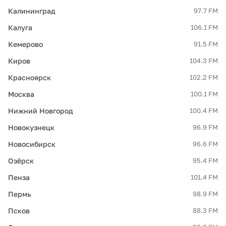
Калининград
97.7 FM
Калуга
106.1 FM
Кемерово
91.5 FM
Киров
104.3 FM
Красноярск
102.2 FM
Москва
100.1 FM
Нижний Новгород
100.4 FM
Новокузнецк
96.9 FM
Новосибирск
96.6 FM
Озёрск
95.4 FM
Пенза
101.4 FM
Пермь
98.9 FM
Псков
88.3 FM