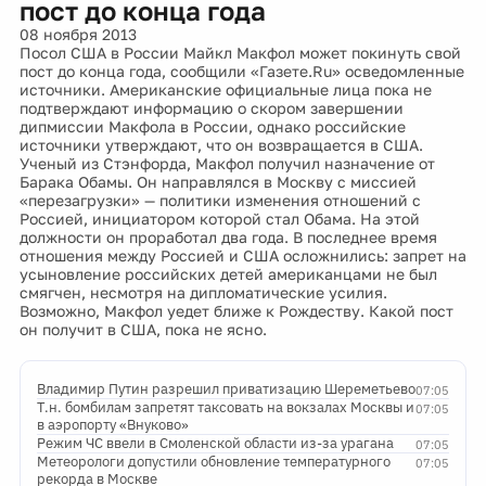
пост до конца года
08 ноября 2013
Посол США в России Майкл Макфол может покинуть свой
пост до конца года, сообщили «Газете.Ru» осведомленные
источники. Американские официальные лица пока не
подтверждают информацию о скором завершении
дипмиссии Макфола в России, однако российские
источники утверждают, что он возвращается в США.
Ученый из Стэнфорда, Макфол получил назначение от
Барака Обамы. Он направлялся в Москву с миссией
«перезагрузки» — политики изменения отношений с
Россией, инициатором которой стал Обама. На этой
должности он проработал два года. В последнее время
отношения между Россией и США осложнились: запрет на
усыновление российских детей американцами не был
смягчен, несмотря на дипломатические усилия.
Возможно, Макфол уедет ближе к Рождеству. Какой пост
он получит в США, пока не ясно.
Владимир Путин разрешил приватизацию Шереметьево
07:05
Т.н. бомбилам запретят таксовать на вокзалах Москвы и
07:05
в аэропорту «Внуково»
Режим ЧС ввели в Смоленской области из-за урагана
07:05
Метеорологи допустили обновление температурного
07:05
рекорда в Москве