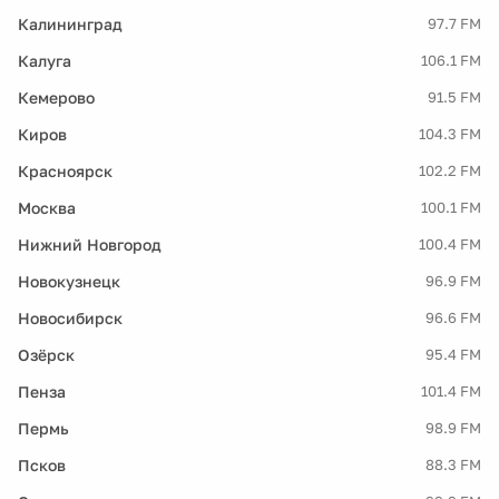
Калининград
97.7 FM
Калуга
106.1 FM
Кемерово
91.5 FM
Киров
104.3 FM
Красноярск
102.2 FM
Москва
100.1 FM
Нижний Новгород
100.4 FM
Новокузнецк
96.9 FM
Новосибирск
96.6 FM
Озёрск
95.4 FM
Пенза
101.4 FM
Пермь
98.9 FM
Псков
88.3 FM