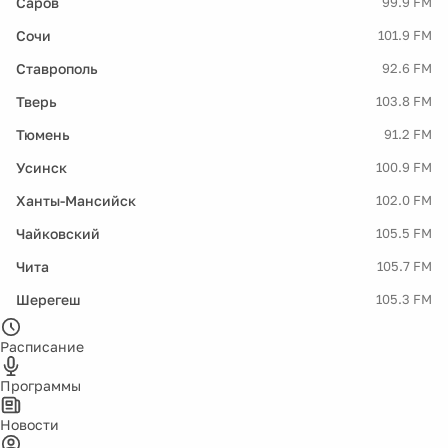
Саров
99.9 FM
Сочи
101.9 FM
Ставрополь
92.6 FM
Тверь
103.8 FM
Тюмень
91.2 FM
Усинск
100.9 FM
Ханты-Мансийск
102.0 FM
Чайковский
105.5 FM
Чита
105.7 FM
Шерегеш
105.3 FM
Расписание
Программы
Новости