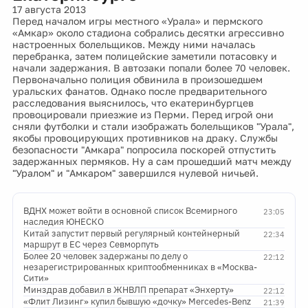
17 августа 2013
Перед началом игры местного «Урала» и пермского
«Амкар» около стадиона собрались десятки агрессивно
настроенных болельщиков. Между ними началась
перебранка, затем полицейские заметили потасовку и
начали задержания. В автозаки попали более 70 человек.
Первоначально полиция обвинила в произошедшем
уральских фанатов. Однако после предварительного
расследования выяснилось, что екатеринбургцев
провоцировали приезжие из Перми. Перед игрой они
сняли футболки и стали изображать болельщиков "Урала",
якобы провоцирующих противников на драку. Службы
безопасности "Амкара" попросила поскорей отпустить
задержанных пермяков. Ну а сам прошедший матч между
"Уралом" и "Амкаром" завершился нулевой ничьей.
ВДНХ может войти в основной список Всемирного
23:05
наследия ЮНЕСКО
Китай запустит первый регулярный контейнерный
22:34
маршрут в ЕС через Севморпуть
Более 20 человек задержаны по делу о
22:12
незарегистрированных криптообменниках в «Москва-
Сити»
Минздрав добавил в ЖНВЛП препарат «Энхерту»
22:12
«Флит Лизинг» купил бывшую «дочку» Mercedes-Benz
21:39