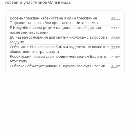
гостей и участников Олимпиады.
Восемь граждан Узбекистана и один гражданин
23:11
Таджикистана погибли при атаке на Нижнекамск
В Колумбии ввели режим национального бедствия
23:11
после землетрясения
ВС назвал основания для снятия «Яблока» с выборов в
22:09
Госдуму
Собянин: в Москве около 500 км выделенных полос для
22:09
общественного транспорта
Российский пловец стал первым чемпионом Европы в
21:07
этом году
«Яблоко» обжалует решение Верховного суда России
21:07