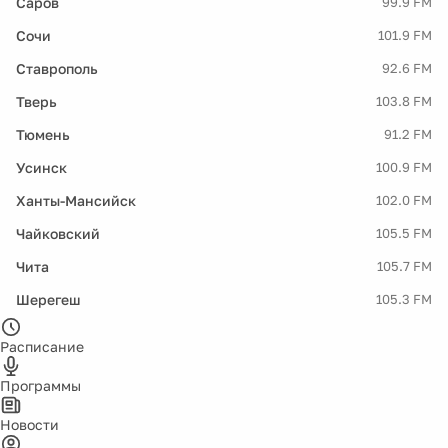
Саров
99.9 FM
Сочи
101.9 FM
Ставрополь
92.6 FM
Тверь
103.8 FM
Тюмень
91.2 FM
Усинск
100.9 FM
Ханты-Мансийск
102.0 FM
Чайковский
105.5 FM
Чита
105.7 FM
Шерегеш
105.3 FM
Расписание
Программы
Новости