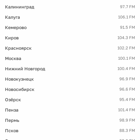
Калининград
97.7 FM
Калуга
106.1 FM
Кемерово
91.5 FM
Киров
104.3 FM
Красноярск
102.2 FM
Москва
100.1 FM
Нижний Новгород
100.4 FM
Новокузнецк
96.9 FM
Новосибирск
96.6 FM
Озёрск
95.4 FM
Пенза
101.4 FM
Пермь
98.9 FM
Псков
88.3 FM