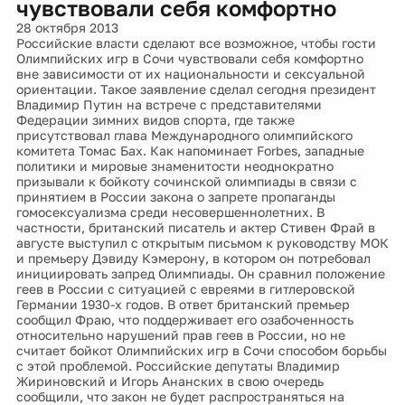
чувствовали себя комфортно
28 октября 2013
Российские власти сделают все возможное, чтобы гости
Олимпийских игр в Сочи чувствовали себя комфортно
вне зависимости от их национальности и сексуальной
ориентации. Такое заявление сделал сегодня президент
Владимир Путин на встрече с представителями
Федерации зимних видов спорта, где также
присутствовал глава Международного олимпийского
комитета Томас Бах. Как напоминает Forbes, западные
политики и мировые знаменитости неоднократно
призывали к бойкоту сочинской олимпиады в связи с
принятием в России закона о запрете пропаганды
гомосексуализма среди несовершеннолетних. В
частности, британский писатель и актер Стивен Фрай в
августе выступил с открытым письмом к руководству МОК
и премьеру Дэвиду Кэмерону, в котором он потребовал
инициировать запред Олимпиады. Он сравнил положение
геев в России с ситуацией с евреями в гитлеровской
Германии 1930-х годов. В ответ британский премьер
сообщил Фраю, что поддерживает его озабоченность
относительно нарушений прав геев в России, но не
считает бойкот Олимпийских игр в Сочи способом борьбы
с этой проблемой. Российские депутаты Владимир
Жириновский и Игорь Ананских в свою очередь
сообщили, что закон не будет распространяться на