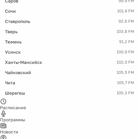
Саров
99.9 FM
Сочи
101.9 FM
Ставрополь
92.6 FM
Тверь
103.8 FM
Тюмень
91.2 FM
Усинск
100.9 FM
Ханты-Мансийск
102.0 FM
Чайковский
105.5 FM
Чита
105.7 FM
Шерегеш
105.3 FM
Расписание
Программы
Новости