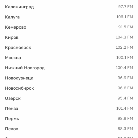
Калининград
97.7 FM
Калуга
106.1 FM
Кемерово
91.5 FM
Киров
104.3 FM
Красноярск
102.2 FM
Москва
100.1 FM
Нижний Новгород
100.4 FM
Новокузнецк
96.9 FM
Новосибирск
96.6 FM
Озёрск
95.4 FM
Пенза
101.4 FM
Пермь
98.9 FM
Псков
88.3 FM