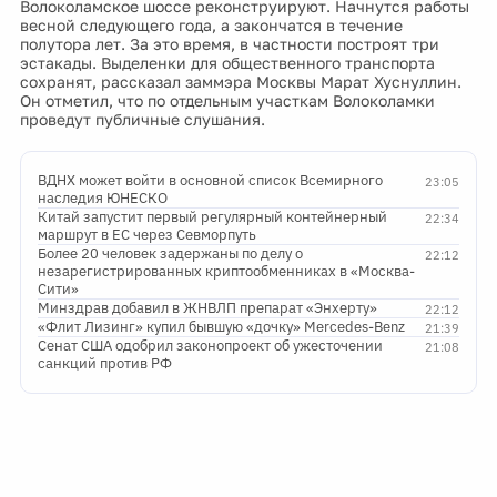
Волоколамское шоссе реконструируют. Начнутся работы
весной следующего года, а закончатся в течение
полутора лет. За это время, в частности построят три
эстакады. Выделенки для общественного транспорта
сохранят, рассказал заммэра Москвы Марат Хуснуллин.
Он отметил, что по отдельным участкам Волоколамки
проведут публичные слушания.
ВДНХ может войти в основной список Всемирного
23:05
наследия ЮНЕСКО
Китай запустит первый регулярный контейнерный
22:34
маршрут в ЕС через Севморпуть
Более 20 человек задержаны по делу о
22:12
незарегистрированных криптообменниках в «Москва-
Сити»
Минздрав добавил в ЖНВЛП препарат «Энхерту»
22:12
«Флит Лизинг» купил бывшую «дочку» Mercedes-Benz
21:39
Сенат США одобрил законопроект об ужесточении
21:08
санкций против РФ