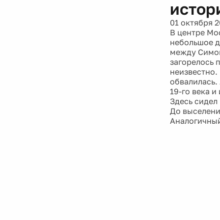
истор
01 октября 2
В центре Мо
небольшое д
между Симон
загорелось п
неизвестно.
обвалилась.
19-го века 
Здесь сидел
До выселени
Аналогичный