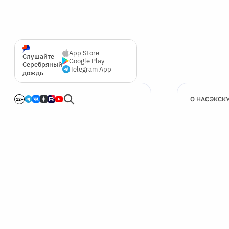
App Store
Слушайте
Google Play
Серебряный
Telegram App
дождь
О НАС
ЭКСК
12+
🍪
Мы используем cookie для улучшения работы сайта.