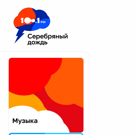
Москва 100.1 FM
Апатиты
Астрахань
Волгоград
Вологда
Екатеринбург
Иваново
Казань
Калининград
Калуга