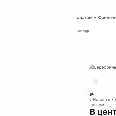
События
Контакты
О нас
Экскурсии
Silver Studio
Рекламодателям
Юридиче
Слушайте
App Store
Google Play
Telegram App
Серебряный
дождь
12+
Реклама
/
Новости
/
казарм
В цен