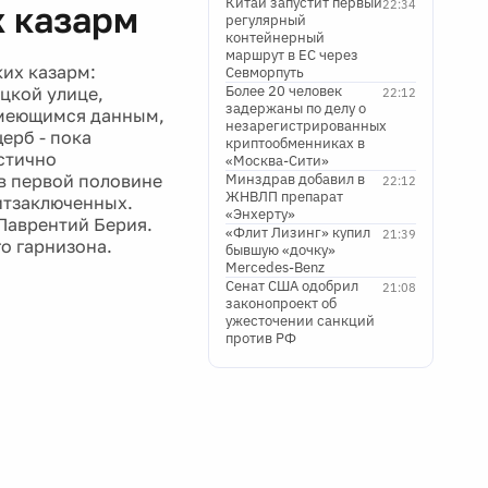
Китай запустит первый
22:34
 казарм
регулярный
контейнерный
маршрут в ЕС через
их казарм:
Севморпуть
Более 20 человек
цкой улице,
22:12
задержаны по делу о
имеющимся данным,
незарегистрированных
ерб - пока
криптообменниках в
стично
«Москва-Сити»
в первой половине
Минздрав добавил в
22:12
ЖНВЛП препарат
литзаключенных.
«Энхерту»
 Лаврентий Берия.
«Флит Лизинг» купил
21:39
о гарнизона.
бывшую «дочку»
Mercedes-Benz
Сенат США одобрил
21:08
законопроект об
ужесточении санкций
против РФ