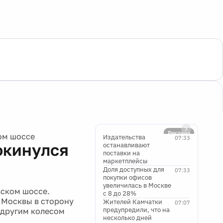
Реклама
ом шоссе
Издательства
07:33
окинулся
останавливают
поставки на
маркетплейсы
Доля доступных для
07:33
покупки офисов
увеличилась в Москве
вском шоссе.
с 8 до 28%
з Москвы в сторону
Жителей Камчатки
07:07
предупредили, что на
 другим колесом
несколько дней