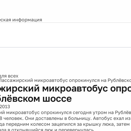
ская информация
Пассажирский микроавтобус опрокинулся на Рублёвск
жирский микроавтобус опр
блёвском шоссе
2013
й микроавтобус опрокинулся сегодня утром на Рублё
8 человек. Они доставлены в больницу. Автобус ехал и
гда передним колесом зацепился за крышку люка, затем
ла в открывшийся люк и перевернулась.