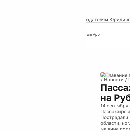
События
Контакты
О нас
Экскурсии
Silver Studio
Рекламодателям
Юридиче
Слушайте
App Store
Google Play
Telegram App
Серебряный
дождь
12+
/
Новости
/
Пасса
на Ру
14 сентября 
Пассажирски
Пострадали 
области, ко
машина попа