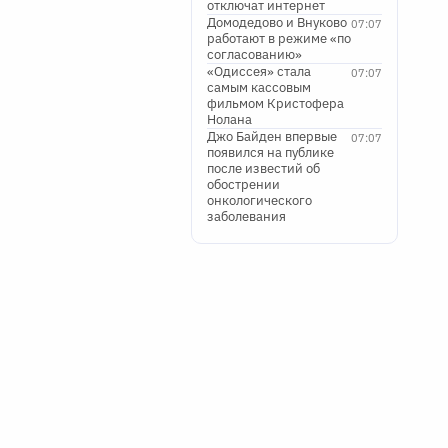
отключат интернет
Домодедово и Внуково
07:07
работают в режиме «по
согласованию»
«Одиссея» стала
07:07
самым кассовым
фильмом Кристофера
Нолана
Джо Байден впервые
07:07
появился на публике
после известий об
обострении
онкологического
заболевания