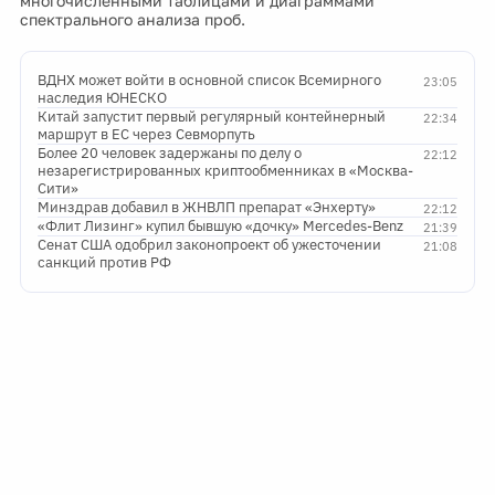
многочисленными таблицами и диаграммами
спектрального анализа проб.
ВДНХ может войти в основной список Всемирного
23:05
наследия ЮНЕСКО
Китай запустит первый регулярный контейнерный
22:34
маршрут в ЕС через Севморпуть
Более 20 человек задержаны по делу о
22:12
незарегистрированных криптообменниках в «Москва-
Сити»
Минздрав добавил в ЖНВЛП препарат «Энхерту»
22:12
«Флит Лизинг» купил бывшую «дочку» Mercedes-Benz
21:39
Сенат США одобрил законопроект об ужесточении
21:08
санкций против РФ