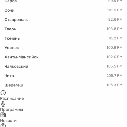
Саров
99.9 FM
Сочи
101.9 FM
Ставрополь
92.6 FM
Тверь
103.8 FM
Тюмень
91.2 FM
Усинск
100.9 FM
Ханты-Мансийск
102.0 FM
Чайковский
105.5 FM
Чита
105.7 FM
Шерегеш
105.3 FM
Расписание
Программы
Новости