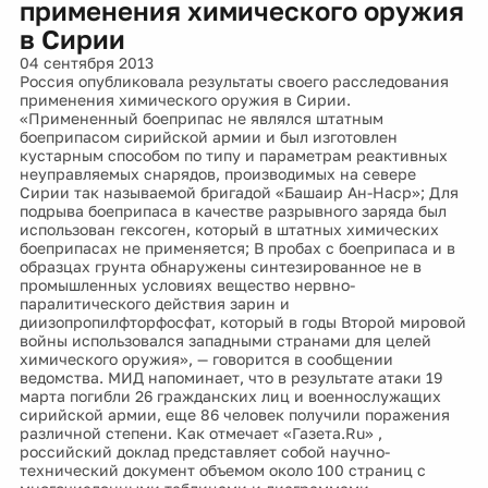
применения химического оружия
в Сирии
04 сентября 2013
Россия опубликовала результаты своего расследования
применения химического оружия в Сирии.
«Примененный боеприпас не являлся штатным
боеприпасом сирийской армии и был изготовлен
кустарным способом по типу и параметрам реактивных
неуправляемых снарядов, производимых на севере
Сирии так называемой бригадой «Башаир Ан-Наср»; Для
подрыва боеприпаса в качестве разрывного заряда был
использован гексоген, который в штатных химических
боеприпасах не применяется; В пробах с боеприпаса и в
образцах грунта обнаружены синтезированное не в
промышленных условиях вещество нервно-
паралитического действия зарин и
диизопропилфторфосфат, который в годы Второй мировой
войны использовался западными странами для целей
химического оружия», — говорится в сообщении
ведомства. МИД напоминает, что в результате атаки 19
марта погибли 26 гражданских лиц и военнослужащих
сирийской армии, еще 86 человек получили поражения
различной степени. Как отмечает «Газета.Ru» ,
российский доклад представляет собой научно-
технический документ объемом около 100 страниц с