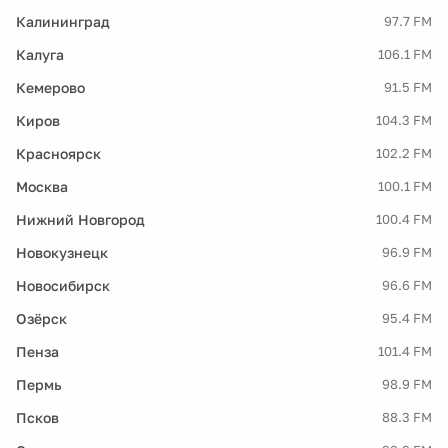
Калининград
97.7 FM
Калуга
106.1 FM
Кемерово
91.5 FM
Киров
104.3 FM
Красноярск
102.2 FM
Москва
100.1 FM
Нижний Новгород
100.4 FM
Новокузнецк
96.9 FM
Новосибирск
96.6 FM
Озёрск
95.4 FM
Пенза
101.4 FM
Пермь
98.9 FM
Псков
88.3 FM