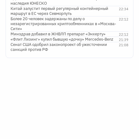
наследия ЮНЕСКО
Китай запустит первый регулярный контейнерный
22:34
маршрут в ЕС через Севморпуть
Более 20 человек задержаны по делу о
22:12
незарегистрированных криптообменниках в «Москва-
Сити»
Минздрав добавил в ЖНВЛП препарат «Энхерту»
22:12
«Флит Лизинг» купил бывшую «дочку» Mercedes-Benz
21:39
Сенат США одобрил законопроект об ужесточении
21:08
санкций против РФ