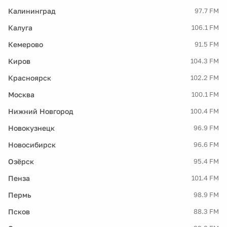
Калининград
97.7 FM
Калуга
106.1 FM
Кемерово
91.5 FM
Киров
104.3 FM
Красноярск
102.2 FM
Москва
100.1 FM
Нижний Новгород
100.4 FM
Новокузнецк
96.9 FM
Новосибирск
96.6 FM
Озёрск
95.4 FM
Пенза
101.4 FM
Пермь
98.9 FM
Псков
88.3 FM