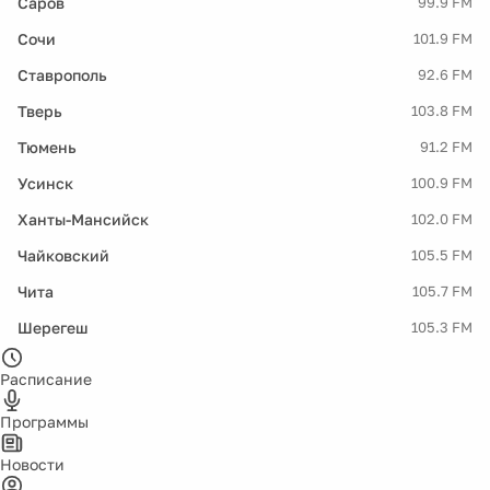
Саров
99.9 FM
Сочи
101.9 FM
Ставрополь
92.6 FM
Тверь
103.8 FM
Тюмень
91.2 FM
Усинск
100.9 FM
Ханты-Мансийск
102.0 FM
Чайковский
105.5 FM
Чита
105.7 FM
Шерегеш
105.3 FM
Расписание
Программы
Новости