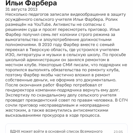
Ильи Фарбера
31 августа 2013
Несколько педагогов записали видеообращение в защиту
осуждённого сельского учителя Ильи Фарбера. Ролик
размещён на YouTube. Активисты не согласны с
решением суда и просят пересмотреть приговор. Илья
Фарбер получил семь лет колонии строго режима за
вымогательство и злоупотребление должностными
полномочиями. В 2010 году Фарбер вместе с семьей
переехал в Тверскую область, где устроился учителем
ИЗО, литературы и музыки в сельскую школу. По просьбе
школьной администрации он занялся ремонтом в
местном клубе. Некоторые СМИ писали, что подрядчик не
торопился выполнять обязательства по ремонту клуба,
поэтому Фарбер якобы частично вложил в ремонт
собственные деньги, не оформив это документально.
После окончания работ Фарбер потребовал от
гендиректора компании-подрядчика вернуть ему долг.
Экспертизу по скандальному делу сельского учителя
проведет президентский совет по правам человека. В СПЧ
сочли приговор несправедливым и неоправданно
жестоким, а также возмутились антисемитскими
высказываниями прокурора в ходе процесса.
ВДНХ может войти в основной список Всемирного
23:05