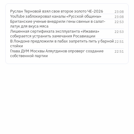
Руслан Терновой взял свое второе золото ЧЕ-2026
23:08
YouTube заблокировал каналы «Русской общины»
23:08
Британские ученые внедрили гены свиньи в салат-
22:53
латук для вкуса мяса
Лишенная сертификата эксплуатанта «Ижавиа»
22:53
собирается устранить замечания Росавиации
В Лондоне предложили в пабах запретить пить у барной
22:51
стойки
Глава ДУМ Москвы Аляутдинов опроверг создание
22:51
собственной партии