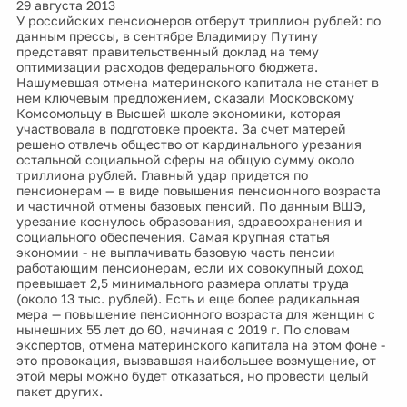
29 августа 2013
У российских пенсионеров отберут триллион рублей: по
данным прессы, в сентябре Владимиру Путину
представят правительственный доклад на тему
оптимизации расходов федерального бюджета.
Нашумевшая отмена материнского капитала не станет в
нем ключевым предложением, сказали Московскому
Комсомольцу в Высшей школе экономики, которая
участвовала в подготовке проекта. За счет матерей
решено отвлечь общество от кардинального урезания
остальной социальной сферы на общую сумму около
триллиона рублей. Главный удар придется по
пенсионерам — в виде повышения пенсионного возраста
и частичной отмены базовых пенсий. По данным ВШЭ,
урезание коснулось образования, здравоохранения и
социального обеспечения. Самая крупная статья
экономии - не выплачивать базовую часть пенсии
работающим пенсионерам, если их совокупный доход
превышает 2,5 минимального размера оплаты труда
(около 13 тыс. рублей). Есть и еще более радикальная
мера — повышение пенсионного возраста для женщин с
нынешних 55 лет до 60, начиная с 2019 г. По словам
экспертов, отмена материнского капитала на этом фоне -
это провокация, вызвавшая наибольшее возмущение, от
этой меры можно будет отказаться, но провести целый
пакет других.