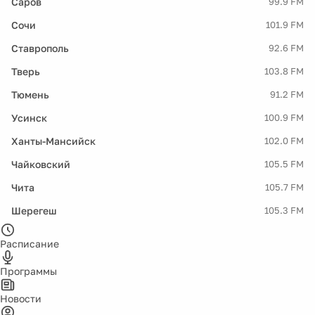
Саров
99.9 FM
Сочи
101.9 FM
Ставрополь
92.6 FM
Тверь
103.8 FM
Тюмень
91.2 FM
Усинск
100.9 FM
Ханты-Мансийск
102.0 FM
Чайковский
105.5 FM
Чита
105.7 FM
Шерегеш
105.3 FM
Расписание
Программы
Новости