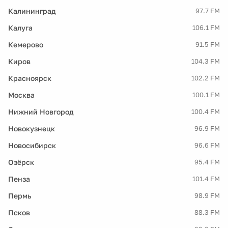
Калининград
97.7 FM
Калуга
106.1 FM
Кемерово
91.5 FM
Киров
104.3 FM
Красноярск
102.2 FM
Москва
100.1 FM
Нижний Новгород
100.4 FM
Новокузнецк
96.9 FM
Новосибирск
96.6 FM
Озёрск
95.4 FM
Пенза
101.4 FM
Пермь
98.9 FM
Псков
88.3 FM