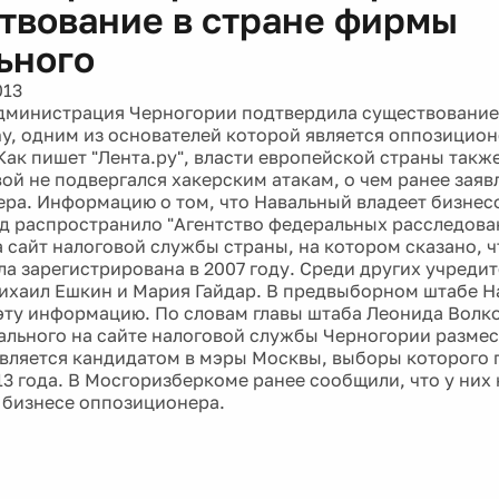
твование в стране фирмы
ьного
013
дминистрация Черногории подтвердила существование
, одним из основателей которой является оппозицион
Как пишет "Лента.ру", власти европейской страны также
вой не подвергался хакерским атакам, о чем ранее заяв
ра. Информацию о том, что Навальный владеет бизнес
ад распространило "Агентство федеральных расследова
а сайт налоговой службы страны, на котором сказано, 
а зарегистрирована в 2007 году. Среди других учреди
ихаил Ешкин и Мария Гайдар. В предвыборном штабе Н
эту информацию. По словам главы штаба Леонида Волк
ального на сайте налоговой службы Черногории размес
вляется кандидатом в мэры Москвы, выборы которого 
13 года. В Мосгоризберкоме ранее сообщили, что у них
бизнесе оппозиционера.