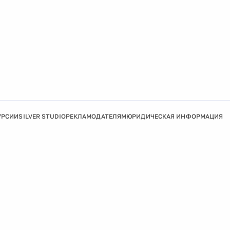
УРСИИ
SILVER STUDIO
РЕКЛАМОДАТЕЛЯМ
ЮРИДИЧЕСКАЯ ИНФОРМАЦИЯ