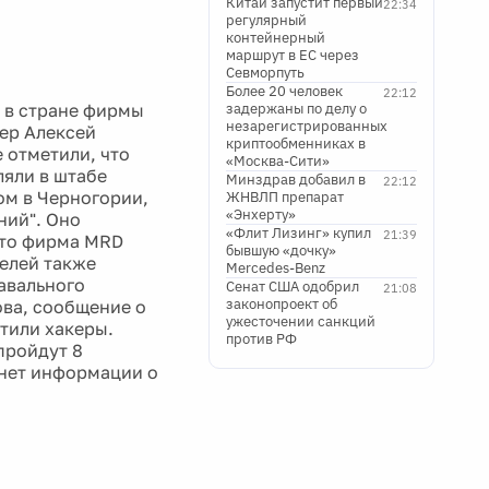
Китай запустит первый
22:34
регулярный
контейнерный
маршрут в ЕС через
Севморпуть
Более 20 человек
22:12
 в стране фирмы
задержаны по делу о
незарегистрированных
ер Алексей
криптообменниках в
 отметили, что
«Москва-Сити»
ляли в штабе
Минздрав добавил в
22:12
ом в Черногории,
ЖНВЛП препарат
«Энхерту»
ний". Оно
«Флит Лизинг» купил
21:39
что фирма MRD
бывшую «дочку»
телей также
Mercedes-Benz
авального
Сенат США одобрил
21:08
законопроект об
ова, сообщение о
ужесточении санкций
тили хакеры.
против РФ
пройдут 8
 нет информации о