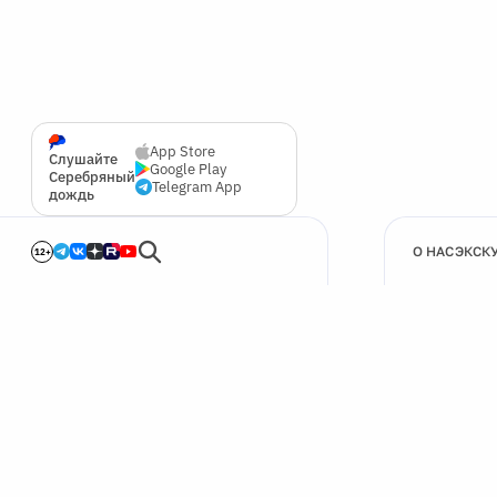
App Store
Слушайте
Google Play
Серебряный
Telegram App
дождь
О НАС
ЭКСК
12+