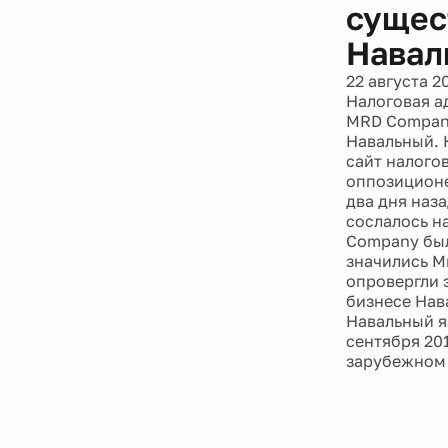
сущес
Навал
22 августа 2
Налоговая а
MRD Company
Навальный. 
сайт налого
оппозиционе
два дня наз
сослалось н
Company был
значились М
опровергли 
бизнесе Нав
Навальный я
сентября 20
зарубежном 