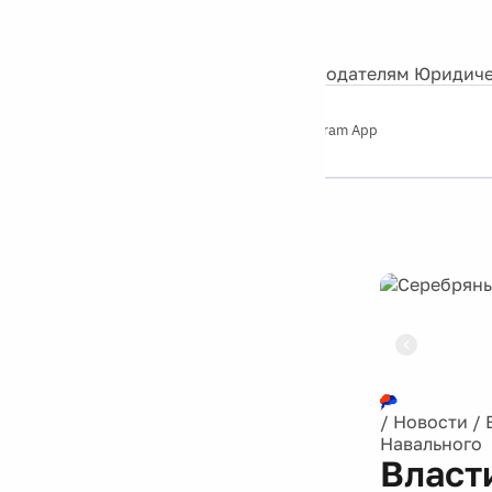
События
Контакты
О нас
Экскурсии
Silver Studio
Рекламодателям
Юридиче
Слушайте
App Store
Google Play
Telegram App
Серебряный
дождь
12+
Реклама
/
Новости
/
Навального
Власт