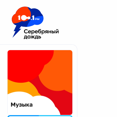
Москва 100.1 FM
Апатиты
Астрахань
Волгоград
Вологда
Екатеринбург
Иваново
Казань
Калининград
Калуга