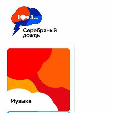
Москва 100.1 FM
Апатиты
Астрахань
Волгоград
Вологда
Екатеринбург
Иваново
Казань
Калининград
Калуга