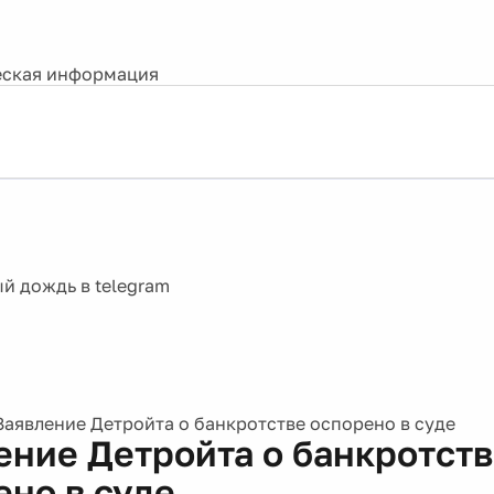
ская информация
Заявление Детройта о банкротстве оспорено в суде
ение Детройта о банкротст
ено в суде