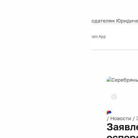
События
Контакты
О нас
Экскурсии
Silver Studio
Рекламодателям
Юридиче
Слушайте
App Store
Google Play
Telegram App
Серебряный
дождь
12+
Реклама
/
Новости
/
Заявл
оспор