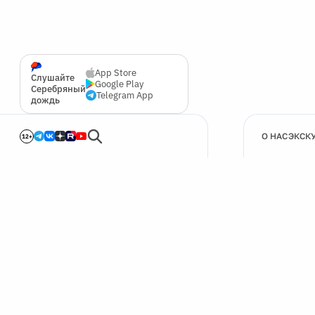
App Store
Слушайте
Google Play
Серебряный
Telegram App
дождь
О НАС
ЭКСК
12+
🍪
Мы используем cookie для улучшения работы сайта.