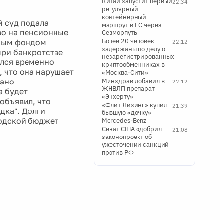
Китай запустит первый
22:34
регулярный
контейнерный
й суд подала
маршрут в ЕС через
во на пенсионные
Севморпуть
Более 20 человек
нным фондом
22:12
задержаны по делу о
при банкротстве
незарегистрированных
ился временно
криптообменниках в
, что она нарушает
«Москва-Сити»
вано
Минздрав добавил в
22:12
ЖНВЛП препарат
а будет
«Энхерту»
объявил, что
«Флит Лизинг» купил
21:39
дка". Долги
бывшую «дочку»
родской бюджет
Mercedes-Benz
Сенат США одобрил
21:08
законопроект об
ужесточении санкций
против РФ