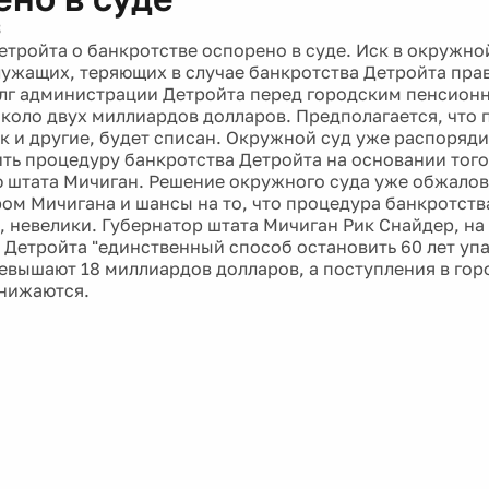
3
етройта о банкротстве оспорено в суде. Иск в окружно
лужащих, теряющих в случае банкротства Детройта пра
лг администрации Детройта перед городским пенсио
около двух миллиардов долларов. Предполагается, что 
как и другие, будет списан. Окружной суд уже распоряд
ть процедуру банкротства Детройта на основании того
 штата Мичиган. Решение окружного суда уже обжало
ом Мичигана и шансы на то, что процедура банкротств
, невелики. Губернатор штата Мичиган Рик Снайдер, на 
 Детройта "единственный способ остановить 60 лет упа
евышают 18 миллиардов долларов, а поступления в го
нижаются.