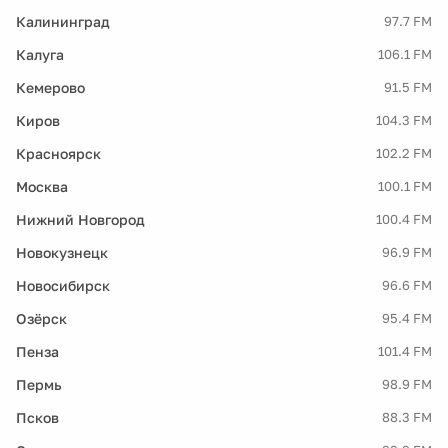
Калининград
97.7 FM
Калуга
106.1 FM
Кемерово
91.5 FM
Киров
104.3 FM
Красноярск
102.2 FM
Москва
100.1 FM
Нижний Новгород
100.4 FM
Новокузнецк
96.9 FM
Новосибирск
96.6 FM
Озёрск
95.4 FM
Пенза
101.4 FM
Пермь
98.9 FM
Псков
88.3 FM