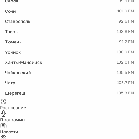
Саров
99.9 FM
Сочи
101.9 FM
Ставрополь
92.6 FM
Тверь
103.8 FM
Тюмень
91.2 FM
Усинск
100.9 FM
Ханты-Мансийск
102.0 FM
Чайковский
105.5 FM
Чита
105.7 FM
Шерегеш
105.3 FM
Расписание
Программы
Новости