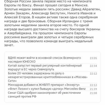
Сборная России заняла первое место на чемпионате
Европы по боксу. Финал прошел сегодня в Минске.
Золотые медали завевали пять россиян: Давид Айрапетян,
Армен Закарян, Александр Беспутин, Никита Иванов и
Алексей Егоров. В нашем активе также одна серебряная
награда и две бронзовые. Сборная Ирландии с тремя
золотыми медалями заняла второе место. По одной
награде высшего достоинства на счету боксеров Украины
и Азербайджана. На прошлом чемпионате Европы
россияне выиграли две золотых и четыре серебряных
награды, что позволило команде выиграть медальный
зачет.
ВДНХ может войти в основной список Всемирного
23:05
наследия ЮНЕСКО
Китай запустит первый регулярный контейнерный
22:34
маршрут в ЕС через Севморпуть
Более 20 человек задержаны по делу о
22:12
незарегистрированных криптообменниках в «Москва-
Сити»
Минздрав добавил в ЖНВЛП препарат «Энхерту»
22:12
«Флит Лизинг» купил бывшую «дочку» Mercedes-Benz
21:39
Сенат США одобрил законопроект об ужесточении
21:08
санкций против РФ