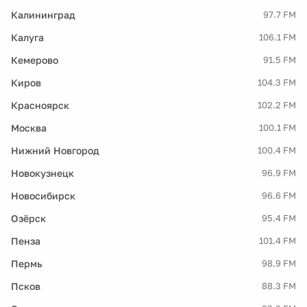
Калининград
97.7 FM
Калуга
106.1 FM
Кемерово
91.5 FM
Киров
104.3 FM
Красноярск
102.2 FM
Москва
100.1 FM
Нижний Новгород
100.4 FM
Новокузнецк
96.9 FM
Новосибирск
96.6 FM
Озёрск
95.4 FM
Пенза
101.4 FM
Пермь
98.9 FM
Псков
88.3 FM