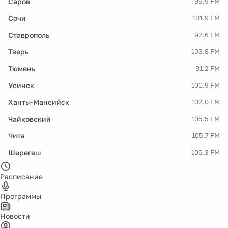
Саров
99.9 FM
Сочи
101.9 FM
Ставрополь
92.6 FM
Тверь
103.8 FM
Тюмень
91.2 FM
Усинск
100.9 FM
Ханты-Мансийск
102.0 FM
Чайковский
105.5 FM
Чита
105.7 FM
Шерегеш
105.3 FM
Расписание
Программы
Новости