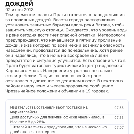
дождей
02 июня 2013
Тем временем. власти Праги готовятся к наводнению из-
за проливных дождей. Власти города распорядились
установить защитные барьеры вдоль реки Влтава, чтобы
защитить чешскую столицу. Ожидается, что уровень воды
в реке сегодня достигнет опасной отметки. Метеорологи
предупреждают, что начавшиеся в пятницу проливные
дожди, из-за которых по всей Чехии возникла опасность
наводнений, продолжатся до понедельника. Хотя ранее
они надеялись, что в ночь на воскресенье ливни
прекратятся и ситуация улучшится. Есть опасения, что в
Праге будет затоплен туристический центр недалеко от
Карлового моста. Наводнения угрожают не только
столице Чехии. Так, из-за них по всей стране
остановлено движение по десяткам шоссе. В некоторых
районах нарушено и железнодорожное сообщение.
Чрезвычайное положении объявили в 19 городах.
Издательства останавливают поставки на
07:33
маркетплейсы
Доля доступных для покупки офисов увеличилась в
07:33
Москве с 8 до 28%
Жителей Камчатки предупредили, что на несколько
07:07
дней отключат интернет