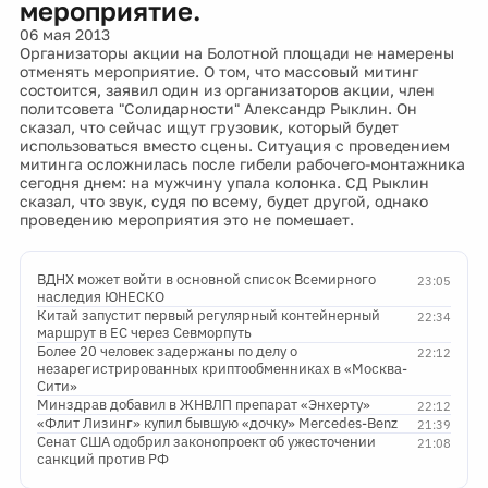
мероприятие.
06 мая 2013
Организаторы акции на Болотной площади не намерены
отменять мероприятие. О том, что массовый митинг
состоится, заявил один из организаторов акции, член
политсовета "Солидарности" Александр Рыклин. Он
сказал, что сейчас ищут грузовик, который будет
использоваться вместо сцены. Ситуация с проведением
митинга осложнилась после гибели рабочего-монтажника
сегодня днем: на мужчину упала колонка. СД Рыклин
сказал, что звук, судя по всему, будет другой, однако
проведению мероприятия это не помешает.
ВДНХ может войти в основной список Всемирного
23:05
наследия ЮНЕСКО
Китай запустит первый регулярный контейнерный
22:34
маршрут в ЕС через Севморпуть
Более 20 человек задержаны по делу о
22:12
незарегистрированных криптообменниках в «Москва-
Сити»
Минздрав добавил в ЖНВЛП препарат «Энхерту»
22:12
«Флит Лизинг» купил бывшую «дочку» Mercedes-Benz
21:39
Сенат США одобрил законопроект об ужесточении
21:08
санкций против РФ