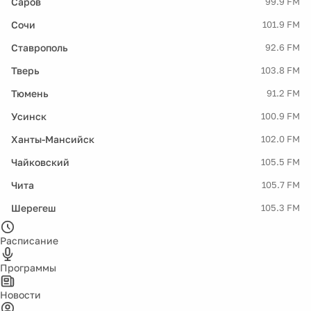
Саров
99.9 FM
Сочи
101.9 FM
Ставрополь
92.6 FM
Тверь
103.8 FM
Тюмень
91.2 FM
Усинск
100.9 FM
Ханты-Мансийск
102.0 FM
Чайковский
105.5 FM
Чита
105.7 FM
Шерегеш
105.3 FM
Расписание
Программы
Новости