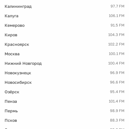
Калининград
97.7 FM
Калуга
106.1 FM
Кемерово
91.5 FM
Киров
104.3 FM
Красноярск
102.2 FM
Москва
100.1 FM
Нижний Новгород
100.4 FM
Новокузнецк
96.9 FM
Новосибирск
96.6 FM
Озёрск
95.4 FM
Пенза
101.4 FM
Пермь
98.9 FM
Псков
88.3 FM