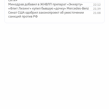
Сити»
Минздрав добавил в ЖНВЛП препарат «Энхерту»
22:12
«Флит Лизинг» купил бывшую «дочку» Mercedes-Benz
21:39
Сенат США одобрил законопроект об ужесточении
21:08
санкций против РФ