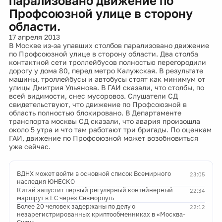
парализовано движение по
Профсоюзной улице в сторону
области.
17 апреля 2013
В Москве из-за упавших столбов парализовано движение
по Профсоюзной улице в сторону области. Два столба
контактной сети троллейбусов полностью перегородили
дорогу у дома 80, перед метро Калужская. В результате
машины, троллейбусы и автобусы стоят как минимум от
улицы Дмитрия Ульянова. В ГАИ сказали, что столбы, по
всей видимости, снес мусоровоз. Слушатели СД
свидетельствуют, что движение по Профсоюзной в
область полностью блокировано. В Департаменте
транспорта москвы СД сказали, что авария произошла
около 5 утра и что там работают три бригады. По оценкам
ГАИ, движение по Профсоюзной может возобновиться
уже сейчас.
ВДНХ может войти в основной список Всемирного
23:05
наследия ЮНЕСКО
Китай запустит первый регулярный контейнерный
22:34
маршрут в ЕС через Севморпуть
Более 20 человек задержаны по делу о
22:12
незарегистрированных криптообменниках в «Москва-