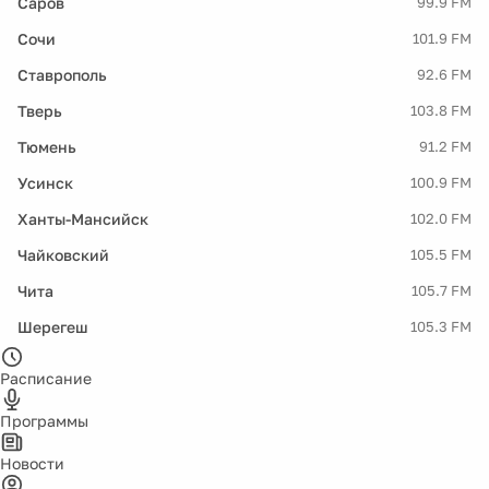
Саров
99.9 FM
Сочи
101.9 FM
Ставрополь
92.6 FM
Тверь
103.8 FM
Тюмень
91.2 FM
Усинск
100.9 FM
Ханты-Мансийск
102.0 FM
Чайковский
105.5 FM
Чита
105.7 FM
Шерегеш
105.3 FM
Расписание
Программы
Новости