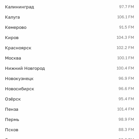
Калининград
97.7 FM
Калуга
106.1 FM
Кемерово
91.5 FM
Киров
104.3 FM
Красноярск
102.2 FM
Москва
100.1 FM
Нижний Новгород
100.4 FM
Новокузнецк
96.9 FM
Новосибирск
96.6 FM
Озёрск
95.4 FM
Пенза
101.4 FM
Пермь
98.9 FM
Псков
88.3 FM