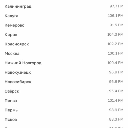
Калининград
97.7 FM
Калуга
106.1 FM
Кемерово
91.5 FM
Киров
104.3 FM
Красноярск
102.2 FM
Москва
100.1 FM
Нижний Новгород
100.4 FM
Новокузнецк
96.9 FM
Новосибирск
96.6 FM
Озёрск
95.4 FM
Пенза
101.4 FM
Пермь
98.9 FM
Псков
88.3 FM