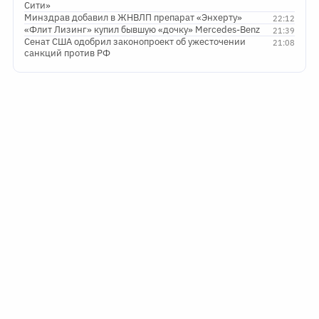
Сити»
Минздрав добавил в ЖНВЛП препарат «Энхерту»
22:12
«Флит Лизинг» купил бывшую «дочку» Mercedes-Benz
21:39
Сенат США одобрил законопроект об ужесточении
21:08
санкций против РФ