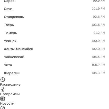
Саров
99.9 FM
Сочи
101.9 FM
Ставрополь
92.6 FM
Тверь
103.8 FM
Тюмень
91.2 FM
Усинск
100.9 FM
Ханты-Мансийск
102.0 FM
Чайковский
105.5 FM
Чита
105.7 FM
Шерегеш
105.3 FM
Расписание
Программы
Новости