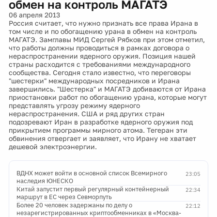
обмен на контроль МАГАТЭ
06 апреля 2013
Россия считает, что нужно признать все права Ирана в
том числе и по обогащению урана в обмен на контроль
МАГАТЭ. Замглавы МИД Сергей Рябков при этом отметил,
что работы должны проводиться в рамках договора о
нераспространении ядерного оружия. Позиция нашей
страны расходится с требованиями международного
сообщества. Сегодня стало известно, что переговоры
"шестерки" международных посредников и Ирана
завершились. "Шестерка" и МАГАТЭ добиваются от Ирана
приостановки работ по обогащению урана, которые могут
представлять угрозу режиму ядерного
нераспространения. США и ряд других стран
подозревают Иран в разработке ядерного оружия под
прикрытием программы мирного атома. Тегеран эти
обвинения отвергает и заявляет, что Ирану не хватает
дешевой электроэнергии.
ВДНХ может войти в основной список Всемирного
23:05
наследия ЮНЕСКО
Китай запустит первый регулярный контейнерный
22:34
маршрут в ЕС через Севморпуть
Более 20 человек задержаны по делу о
22:12
незарегистрированных криптообменниках в «Москва-