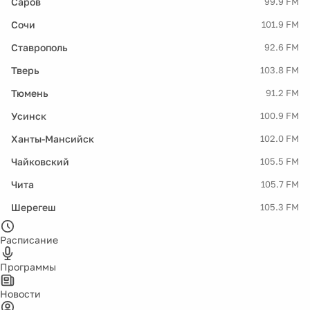
Саров
99.9 FM
Сочи
101.9 FM
Ставрополь
92.6 FM
Тверь
103.8 FM
Тюмень
91.2 FM
Усинск
100.9 FM
Ханты-Мансийск
102.0 FM
Чайковский
105.5 FM
Чита
105.7 FM
Шерегеш
105.3 FM
Расписание
Программы
Новости