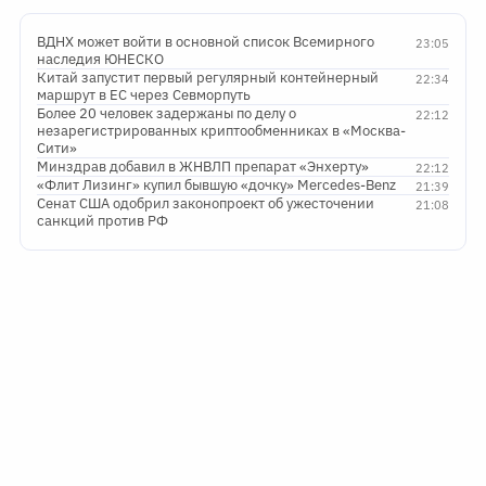
ВДНХ может войти в основной список Всемирного
23:05
наследия ЮНЕСКО
Китай запустит первый регулярный контейнерный
22:34
маршрут в ЕС через Севморпуть
Более 20 человек задержаны по делу о
22:12
незарегистрированных криптообменниках в «Москва-
Сити»
Минздрав добавил в ЖНВЛП препарат «Энхерту»
22:12
«Флит Лизинг» купил бывшую «дочку» Mercedes-Benz
21:39
Сенат США одобрил законопроект об ужесточении
21:08
санкций против РФ