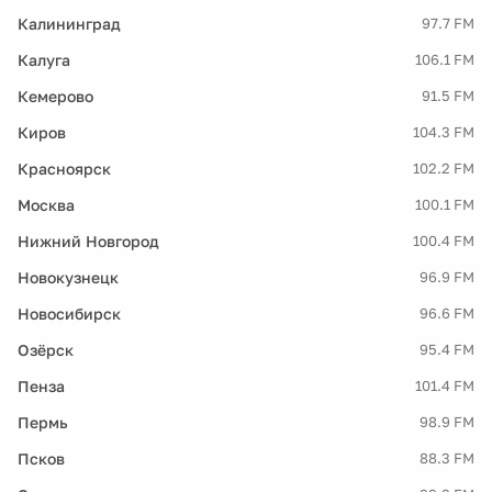
Калининград
97.7 FM
Калуга
106.1 FM
Кемерово
91.5 FM
Киров
104.3 FM
Красноярск
102.2 FM
Москва
100.1 FM
Нижний Новгород
100.4 FM
Новокузнецк
96.9 FM
Новосибирск
96.6 FM
Озёрск
95.4 FM
Пенза
101.4 FM
Пермь
98.9 FM
Псков
88.3 FM