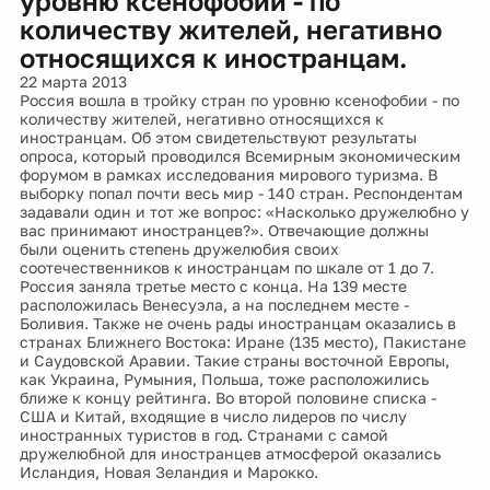
уровню ксенофобии - по
количеству жителей, негативно
относящихся к иностранцам.
22 марта 2013
Россия вошла в тройку стран по уровню ксенофобии - по
количеству жителей, негативно относящихся к
иностранцам. Об этом свидетельствуют результаты
опроса, который проводился Всемирным экономическим
форумом в рамках исследования мирового туризма. В
выборку попал почти весь мир - 140 стран. Респондентам
задавали один и тот же вопрос: «Насколько дружелюбно у
вас принимают иностранцев?». Отвечающие должны
были оценить степень дружелюбия своих
соотечественников к иностранцам по шкале от 1 до 7.
Россия заняла третье место с конца. На 139 месте
расположилась Венесуэла, а на последнем месте -
Боливия. Также не очень рады иностранцам оказались в
странах Ближнего Востока: Иране (135 место), Пакистане
и Саудовской Аравии. Такие страны восточной Европы,
как Украина, Румыния, Польша, тоже расположились
ближе к концу рейтинга. Во второй половине списка -
США и Китай, входящие в число лидеров по числу
иностранных туристов в год. Странами с самой
дружелюбной для иностранцев атмосферой оказались
Исландия, Новая Зеландия и Марокко.