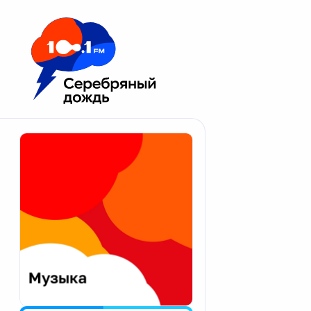
Москва 100.1 FM
Апатиты
Астрахань
Волгоград
Вологда
Екатеринбург
Иваново
Казань
Калининград
Калуга