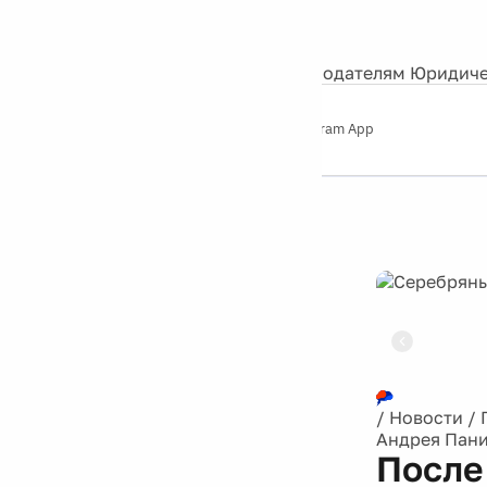
События
Контакты
О нас
Экскурсии
Silver Studio
Рекламодателям
Юридиче
Слушайте
App Store
Google Play
Telegram App
Серебряный
дождь
12+
Реклама
/
Новости
/
Андрея Пани
После