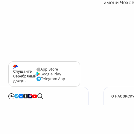
имени Чехов
App Store
Слушайте
Google Play
Серебряный
Telegram App
дождь
О НАС
ЭКСК
12+