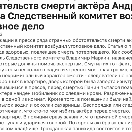
ятельств смерти актёра Анд
а Следственный комитет во
вное дело
3
кации в прессе ряда странных обстоятельств смерти а
ственный комитет возбудил уголовное дело. Статья о 
да здоровью, повлёкшее смерть потерпевшего. Как со
ль Следственного комитета Владимир Маркин, назначе
которые должны помочь экспертам. Смутил их тот факт, 
ружены несколько ссадин и черепно-мозговая травма, 
а некриминальный характер смерти - следователи не н
оронних в квартире, дверь которой была заперта изнут
вившимся в прессе, перед смертью Панин пытался позв
ктёра найден мобильник со следами крови. Разряженн
 в одной из комнат. Кроме того, в помещении были на
тылок водки и осколки сахарницы. Беспорядка или след
отмечали, что кто-то мог избить актёра перед смертью.
 квартире. В полиции сразу заявили, что причиной смер
тист упал и ударился головой. Похороны актёра заплан
вском кладбище. Гражданская панихида состоится в то