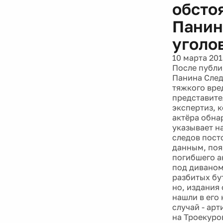
обсто
Панин
уголо
10 марта 201
После публи
Панина След
тяжкого вре
представите
экспертиз, 
актёра обна
указывает н
следов пост
данным, поя
погибшего а
под диваном
разбитых бу
но, издания 
нашли в его
случай - ар
на Троекуро