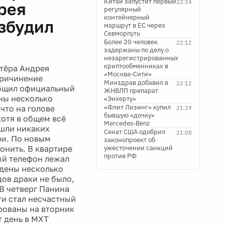
Китай запустит первый
22:34
рея
регулярный
контейнерный
збудил
маршрут в ЕС через
Севморпуть
Более 20 человек
22:12
задержаны по делу о
незарегистрированных
криптообменниках в
ктёра Андрея
«Москва-Сити»
причинение
Минздрав добавил в
22:12
общил официальный
ЖНВЛП препарат
ны несколько
«Энхерту»
«Флит Лизинг» купил
что на голове
21:39
бывшую «дочку»
хотя в общем всё
Mercedes-Benz
ашли никаких
Сенат США одобрил
21:08
ри. По новым
законопроект об
онить. В квартире
ужесточении санкций
против РФ
ый телефон лежал
йдены несколько
ов драки не было,
 В четверг Панина
ти стал несчастный
ированы на вторник
т день в МХТ