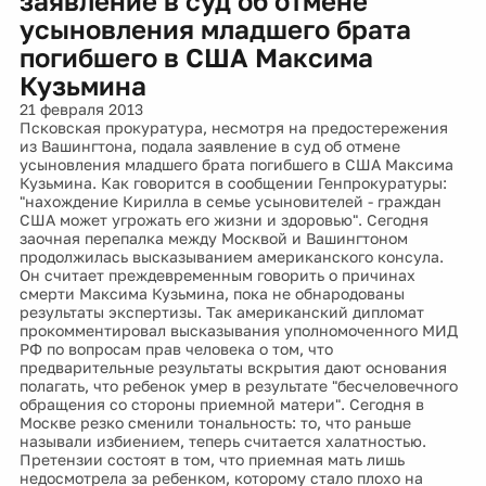
заявление в суд об отмене
усыновления младшего брата
погибшего в США Максима
Кузьмина
21 февраля 2013
Псковская прокуратура, несмотря на предостережения
из Вашингтона, подала заявление в суд об отмене
усыновления младшего брата погибшего в США Максима
Кузьмина. Как говорится в сообщении Генпрокуратуры:
"нахождение Кирилла в семье усыновителей - граждан
США может угрожать его жизни и здоровью". Сегодня
заочная перепалка между Москвой и Вашингтоном
продолжилась высказыванием американского консула.
Он считает преждевременным говорить о причинах
смерти Максима Кузьмина, пока не обнародованы
результаты экспертизы. Так американский дипломат
прокомментировал высказывания уполномоченного МИД
РФ по вопросам прав человека о том, что
предварительные результаты вскрытия дают основания
полагать, что ребенок умер в результате "бесчеловечного
обращения со стороны приемной матери". Сегодня в
Москве резко сменили тональность: то, что раньше
называли избиением, теперь считается халатностью.
Претензии состоят в том, что приемная мать лишь
недосмотрела за ребенком, которому стало плохо на