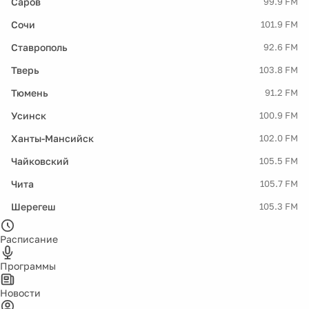
Саров
99.9 FM
Сочи
101.9 FM
Ставрополь
92.6 FM
Тверь
103.8 FM
Тюмень
91.2 FM
Усинск
100.9 FM
Ханты-Мансийск
102.0 FM
Чайковский
105.5 FM
Чита
105.7 FM
Шерегеш
105.3 FM
Расписание
Программы
Новости