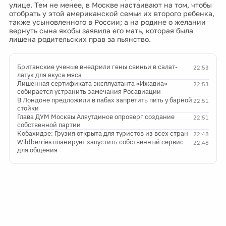
улице. Тем не менее, в Москве настаивают на том, чтобы
отобрать у этой американской семьи их второго ребенка,
также усыновленного в России; а на родине о желании
вернуть сына якобы заявила его мать, которая была
лишена родительских прав за пьянство.
Британские ученые внедрили гены свиньи в салат-
22:53
латук для вкуса мяса
Лишенная сертификата эксплуатанта «Ижавиа»
22:53
собирается устранить замечания Росавиации
В Лондоне предложили в пабах запретить пить у барной
22:51
стойки
Глава ДУМ Москвы Аляутдинов опроверг создание
22:51
собственной партии
Кобахидзе: Грузия открыта для туристов из всех стран
22:48
Wildberries планирует запустить собственный сервис
22:48
для общения