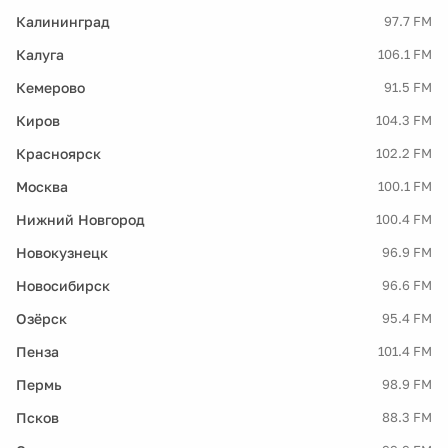
Калининград
97.7 FM
Калуга
106.1 FM
Кемерово
91.5 FM
Киров
104.3 FM
Красноярск
102.2 FM
Москва
100.1 FM
Нижний Новгород
100.4 FM
Новокузнецк
96.9 FM
Новосибирск
96.6 FM
Озёрск
95.4 FM
Пенза
101.4 FM
Пермь
98.9 FM
Псков
88.3 FM