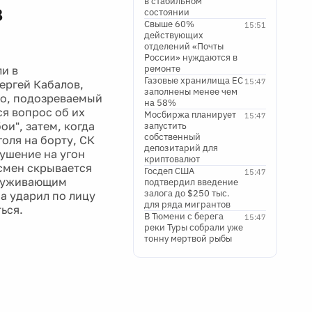
в стабильном
в
состоянии
Свыше 60%
15:51
действующих
отделений «Почты
России» нуждаются в
ремонте
и в
Газовые хранилища ЕС
15:47
ергей Кабалов,
заполнены менее чем
ко, подозреваемый
на 58%
я вопрос об их
Мосбиржа планирует
15:47
ои", затем, когда
запустить
собственный
оля на борту, СК
депозитарий для
ушение на угон
криптовалют
есмен скрывается
Госдеп США
15:47
служивающим
подтвердил введение
залога до $250 тыс.
а ударил по лицу
для ряда мигрантов
ься.
В Тюмени с берега
15:47
реки Туры собрали уже
тонну мертвой рыбы