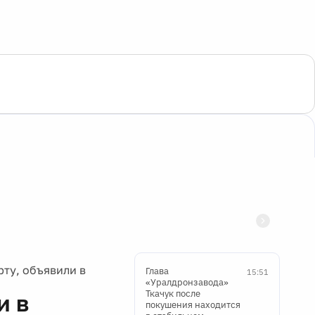
ту, объявили в
Глава
15:51
«Уралдронзавода»
Ткачук после
и в
покушения находится