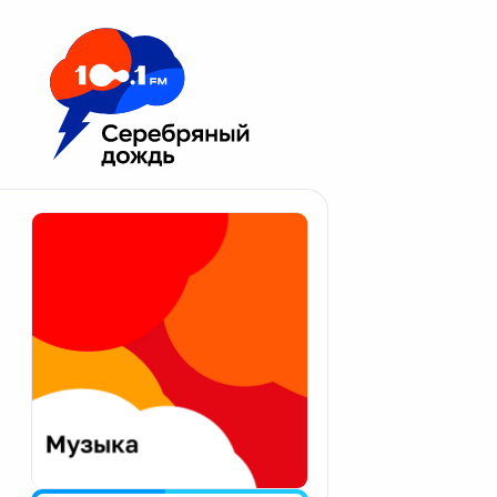
Москва 100.1 FM
Апатиты
Астрахань
Волгоград
Вологда
Екатеринбург
Иваново
Казань
Калининград
Калуга