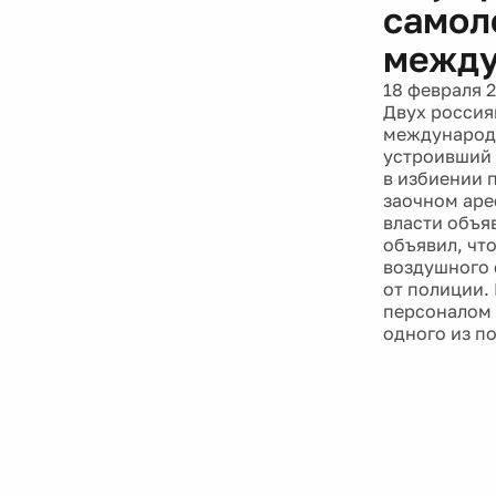
самол
между
18 февраля 
Двух россия
международн
устроивший 
в избиении 
заочном арес
власти объя
объявил, чт
воздушного 
от полиции.
персоналом 
одного из п