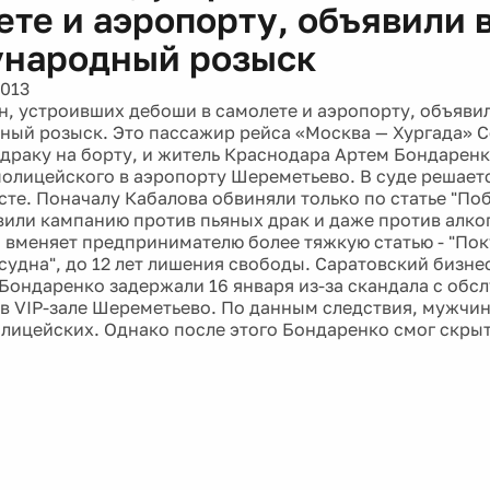
ете и аэропорту, объявили 
народный розыск
2013
н, устроивших дебоши в самолете и аэропорту, объявил
ый розыск. Это пассажир рейса «Москва — Хургада» С
драку на борту, и житель Краснодара Артем Бондарен
полицейского в аэропорту Шереметьево. В суде решаетс
те. Поначалу Кабалова обвиняли только по статье "Поб
вили кампанию против пьяных драк и даже против алког
о вменяет предпринимателю более тяжкую статью - "Пок
судна", до 12 лет лишения свободы. Саратовский бизн
 Бондаренко задержали 16 января из-за скандала с об
в VIP-зале Шереметьево. По данным следствия, мужчин
олицейских. Однако после этого Бондаренко смог скрыт