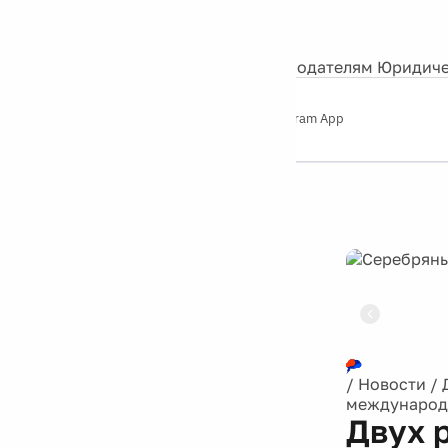
События
Контакты
О нас
Экскурсии
Silver Studio
Рекламодателям
Юридиче
Слушайте
App Store
Google Play
Telegram App
Серебряный
дождь
12+
Реклама
/
Новости
/
международ
Двух 