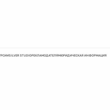
УРСИИ
SILVER STUDIO
РЕКЛАМОДАТЕЛЯМ
ЮРИДИЧЕСКАЯ ИНФОРМАЦИЯ