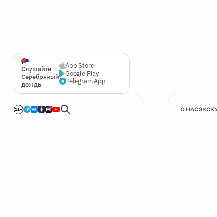
App Store
Слушайте
Google Play
Серебряный
Telegram App
дождь
О НАС
ЭКСК
12+