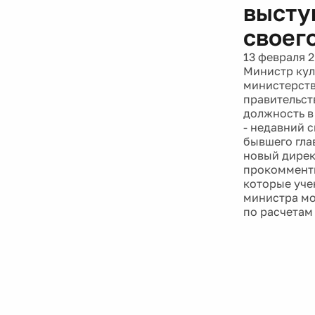
выступ
своег
13 февраля 
Министр кул
министерств
правительст
должность в
- недавний 
бывшего гла
новый дирек
прокомменти
которые уче
министра мо
по расчетам 