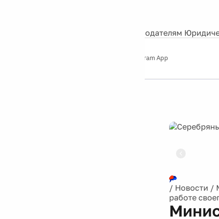
События
Контакты
О нас
Экскурсии
Silver Studio
Рекламодателям
Юридиче
Слушайте
App Store
Google Play
Telegram App
Серебряный
дождь
12+
Реклама
/
Новости
/
работе свое
Минис