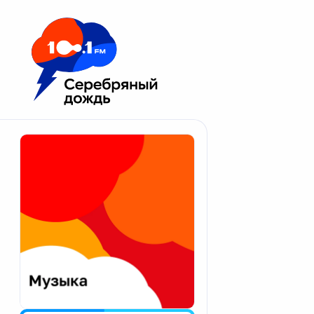
Москва 100.1 FM
Апатиты
Астрахань
Волгоград
Вологда
Екатеринбург
Иваново
Казань
Калининград
Калуга