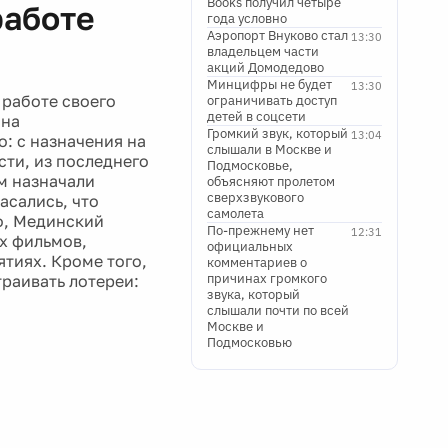
Books получил четыре
работе
года условно
Аэропорт Внуково стал
13:30
владельцем части
акций Домодедово
Минцифры не будет
13:30
 работе своего
ограничивать доступ
детей в соцсети
 на
Громкий звук, который
13:04
: с назначения на
слышали в Москве и
сти, из последнего
Подмосковье,
м назначали
объясняют пролетом
сверхзвукового
асались, что
самолета
о, Мединский
По-прежнему нет
12:31
х фильмов,
официальных
ятиях. Кроме того,
комментариев о
причинах громкого
траивать лотереи:
звука, который
слышали почти по всей
Москве и
Подмосковью