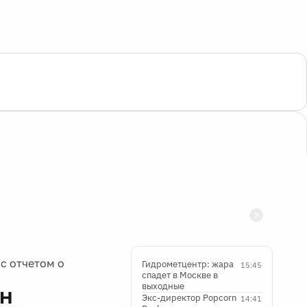
с отчетом о
Гидрометцентр: жара
15:45
спадет в Москве в
выходные
ен
Экс-директор Popcorn
14:41