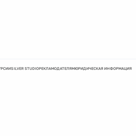
УРСИИ
SILVER STUDIO
РЕКЛАМОДАТЕЛЯМ
ЮРИДИЧЕСКАЯ ИНФОРМАЦИЯ