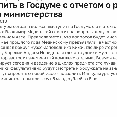
ить в Госдуме с отчетом о 
о министерства
2013
ьтуры сегодня должен выступить в Госдуме с отчетом о
а: Владимир Мединский ответит на вопросы депутатов
венном часе. Предполагается, что вопросов будет много
 мае прошлого года Мединскому предъявляли, в частно
скандал вокруг музея-заповедника Кижи, где директоро
ву Карелии Андрея Нелидова и где сотрудники музея оп
тор застроит знаменитый комплекс отелями. Возможн
рует сегодня и введение в школах предмета сто лучши
ники факультативно будут смотреть и обсуждать на зан
гут спросить о новой идее - позволить Минкультуры ус
министра, они принесут 5 млрд рублей за 5 лет.