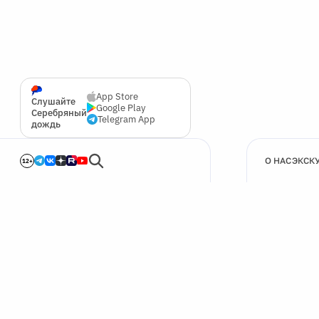
App Store
Слушайте
Google Play
Серебряный
Telegram App
дождь
О НАС
ЭКСК
12+