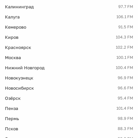
Калининград
97.7 FM
Калуга
106.1 FM
Кемерово
91.5 FM
Киров
104.3 FM
Красноярск
102.2 FM
Москва
100.1 FM
Нижний Новгород
100.4 FM
Новокузнецк
96.9 FM
Новосибирск
96.6 FM
Озёрск
95.4 FM
Пенза
101.4 FM
Пермь
98.9 FM
Псков
88.3 FM