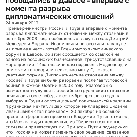
пообщались в Давосе - впервые с
момента разрыва
дипломатических отношений
24 января 2013
Премьер-министры России и Грузии впервые с момента
разрыва дипломатических отношений между странами в
сентябре 2008 года пообщались с глазу на глаз: Дмитрий
Медведев и Бидзина Иванишвили поговорили накануне
на приеме в честь гостей Всемирного экономического
форума в Давосе. Об этом сообщается со ссылкой на
одного из российских бизнесменов, присутствовавших на
мероприятии. "Иванишвили сам подошел к Медведеву, и
они о чем-то говорили несколько минут", - сказал
участник форума. Дипломатические отношения между
Россией и Грузией были разорваны после "августовской
войны" в Южной Осетии в 2008 году. Разговоры о
возможности улучшить российско-грузинские отношения
появилась после победы в сентябре прошлого года на
выборах в Грузии оппозиционной политической коалиции
"Грузинская мечта", лидер которой миллиардер Бидзина
Иванишвили стал премьером. 20 декабря на большой
пресс-конференции президент Владимир Путин отметил,
что Москва видит исходящие из Тбилиси позитивные
сигналы и приветствует их. При этом Путин подчеркнул,
что "Россия не может изменить свое решение, связанное