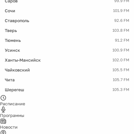
Саров
99.9 FM
Сочи
101.9 FM
Ставрополь
92.6 FM
Тверь
103.8 FM
Тюмень
91.2 FM
Усинск
100.9 FM
Ханты-Мансийск
102.0 FM
Чайковский
105.5 FM
Чита
105.7 FM
Шерегеш
105.3 FM
Расписание
Программы
Новости