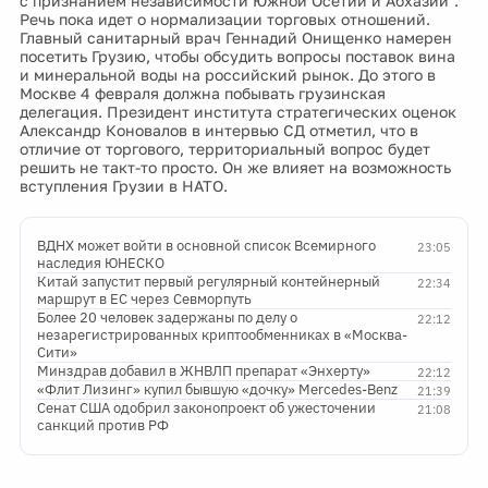
с признанием независимости Южной Осетии и Абхазии".
Речь пока идет о нормализации торговых отношений.
Главный санитарный врач Геннадий Онищенко намерен
посетить Грузию, чтобы обсудить вопросы поставок вина
и минеральной воды на российский рынок. До этого в
Москве 4 февраля должна побывать грузинская
делегация. Президент института стратегических оценок
Александр Коновалов в интервью СД отметил, что в
отличие от торгового, территориальный вопрос будет
решить не такт-то просто. Он же влияет на возможность
вступления Грузии в НАТО.
ВДНХ может войти в основной список Всемирного
23:05
наследия ЮНЕСКО
Китай запустит первый регулярный контейнерный
22:34
маршрут в ЕС через Севморпуть
Более 20 человек задержаны по делу о
22:12
незарегистрированных криптообменниках в «Москва-
Сити»
Минздрав добавил в ЖНВЛП препарат «Энхерту»
22:12
«Флит Лизинг» купил бывшую «дочку» Mercedes-Benz
21:39
Сенат США одобрил законопроект об ужесточении
21:08
санкций против РФ