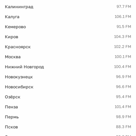
Калининград
97.7 FM
Калуга
106.1 FM
Кемерово
91.5 FM
Киров
104.3 FM
Красноярск
102.2 FM
Москва
100.1 FM
Нижний Новгород
100.4 FM
Новокузнецк
96.9 FM
Новосибирск
96.6 FM
Озёрск
95.4 FM
Пенза
101.4 FM
Пермь
98.9 FM
Псков
88.3 FM