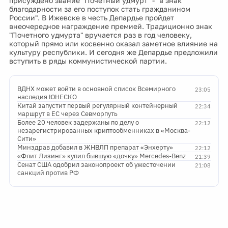
присуждено звание "Почетный удмурт" - "в знак
благодарности за его поступок стать гражданином
России". В Ижевске в честь Депардье пройдет
внеочередное награждение премией. Традиционно знак
"Почетного удмурта" вручается раз в год человеку,
который прямо или косвенно оказал заметное влияние на
культуру республики. И сегодня же Депардье предложили
вступить в ряды коммунистической партии.
ВДНХ может войти в основной список Всемирного
23:05
наследия ЮНЕСКО
Китай запустит первый регулярный контейнерный
22:34
маршрут в ЕС через Севморпуть
Более 20 человек задержаны по делу о
22:12
незарегистрированных криптообменниках в «Москва-
Сити»
Минздрав добавил в ЖНВЛП препарат «Энхерту»
22:12
«Флит Лизинг» купил бывшую «дочку» Mercedes-Benz
21:39
Сенат США одобрил законопроект об ужесточении
21:08
санкций против РФ