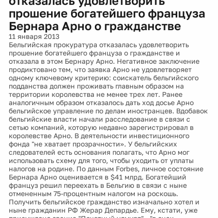
отказалась удовлетворить
прошение богатейшего француза
Бернара Арно о гражданстве
11 января 2013
Бельгийская прокуратура отказалась удовлетворить
прошение богатейшего француза о гражданстве и
отказала в этом Бернару Арно. Негативное заключение
продиктовано тем, что заявка Арно не удовлетворяет
одному ключевому критерию: соискатель бельгийского
подданства должен проживать главным образом на
территории королевства не менее трех лет. Ранее
аналогичным образом отказалось дать ход досье Арно
бельгийское управление по делам иностранцев. Вдобавок
бельгийские власти начали расследование в связи с
сетью компаний, которую недавно зарегистрировал в
королевстве Арно. В деятельности инвестиционного
фонда "не хватает прозрачности». У бельгийских
следователей есть основания полагать, что Арно мог
использовать схему для того, чтобы уходить от уплаты
налогов на родине. По данным Forbes, личное состояние
Бернара Арно оценивается в $41 млрд. Богатейший
француз решил переехать в Бельгию в связи с ныне
отмененным 75-процентным налогом на роскошь.
Получить бельгийское гражданство изначально хотел и
ныне гражданин РФ Жерар Депардье. Ему, кстати, уже