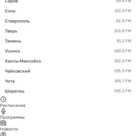
Саров
99.9 FM
Сочи
101.9 FM
Ставрополь
92.6 FM
Тверь
103.8 FM
Тюмень
91.2 FM
Усинск
100.9 FM
Ханты-Мансийск
102.0 FM
Чайковский
105.5 FM
Чита
105.7 FM
Шерегеш
105.3 FM
Расписание
Программы
Новости