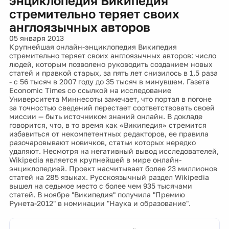
энциклопедия Википедия
стремительно теряет своих
англоязычных авторов
05 января 2013
Крупнейшая онлайн-энциклопедия Википедия
стремительно теряет своих англоязычных авторов: число
людей, которым позволено руководить созданием новых
статей и правкой старых, за пять лет снизилось в 1,5 раза
- с 56 тысяч в 2007 году до 35 тысяч в минувшем. Газета
Economic Times со ссылкой на исследование
Университета Миннесоты замечает, что портал в погоне
за точностью сведений перестает соответствовать своей
миссии — быть источником знаний онлайн. В докладе
говорится, что, в то время как «Википедия» стремится
избавиться от некомпетентных редакторов, ее правила
разочаровывают новичков, статьи которых нередко
удаляют. Несмотря на негативный вывод исследователей,
Wikipedia является крупнейшей в мире онлайн-
энциклопедией. Проект насчитывает более 23 миллионов
статей на 285 языках. Русскоязычный раздел Wikipedia
вышел на седьмое место с более чем 935 тысячами
статей. В ноябре "Википедия" получила "Премию
Рунета-2012" в номинации "Наука и образование".