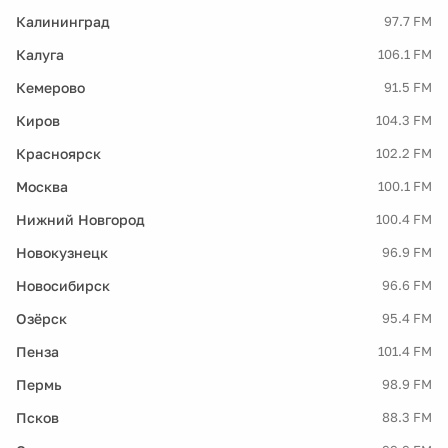
Калининград
97.7 FM
Калуга
106.1 FM
Кемерово
91.5 FM
Киров
104.3 FM
Красноярск
102.2 FM
Москва
100.1 FM
Нижний Новгород
100.4 FM
Новокузнецк
96.9 FM
Новосибирск
96.6 FM
Озёрск
95.4 FM
Пенза
101.4 FM
Пермь
98.9 FM
Псков
88.3 FM