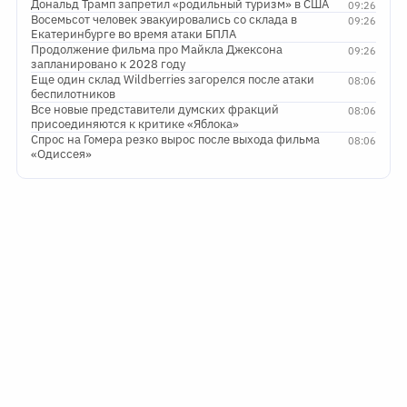
Дональд Трамп запретил «родильный туризм» в США
09:26
Восемьсот человек эвакуировались со склада в
09:26
Екатеринбурге во время атаки БПЛА
Продолжение фильма про Майкла Джексона
09:26
запланировано к 2028 году
Еще один склад Wildberries загорелся после атаки
08:06
беспилотников
Все новые представители думских фракций
08:06
присоединяются к критике «Яблока»
Спрос на Гомера резко вырос после выхода фильма
08:06
«Одиссея»