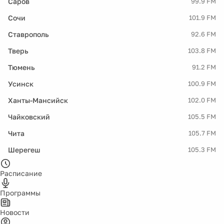
Саров
99.9 FM
Сочи
101.9 FM
Ставрополь
92.6 FM
Тверь
103.8 FM
Тюмень
91.2 FM
Усинск
100.9 FM
Ханты-Мансийск
102.0 FM
Чайковский
105.5 FM
Чита
105.7 FM
Шерегеш
105.3 FM
Расписание
Программы
Новости