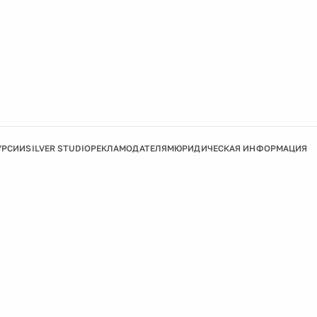
УРСИИ
SILVER STUDIO
РЕКЛАМОДАТЕЛЯМ
ЮРИДИЧЕСКАЯ ИНФОРМАЦИЯ