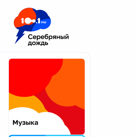
Москва 100.1 FM
Апатиты
Астрахань
Волгоград
Вологда
Екатеринбург
Иваново
Казань
Калининград
Калуга