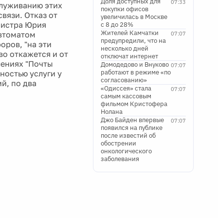
Доля доступных для
07:33
служиванию этих
покупки офисов
вязи. Отказ от
увеличилась в Москве
нистра Юрия
с 8 до 28%
Жителей Камчатки
втоматом
07:07
предупредили, что на
оров, "на эти
несколько дней
во откажется и от
отключат интернет
лениях "Почты
Домодедово и Внуково
07:07
работают в режиме «по
ностью услуги у
согласованию»
й, по два
«Одиссея» стала
07:07
самым кассовым
фильмом Кристофера
Нолана
Джо Байден впервые
07:07
появился на публике
после известий об
обострении
онкологического
заболевания