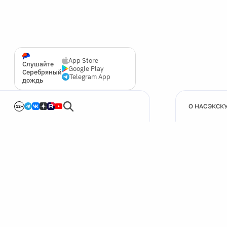
App Store
Слушайте
Google Play
Серебряный
Telegram App
дождь
О НАС
ЭКСК
12+