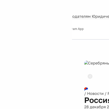
События
Контакты
О нас
Экскурсии
Silver Studio
Рекламодателям
Юридиче
Слушайте
App Store
Google Play
Telegram App
Серебряный
дождь
12+
Реклама
/
Новости
/
Росси
28 декабря 