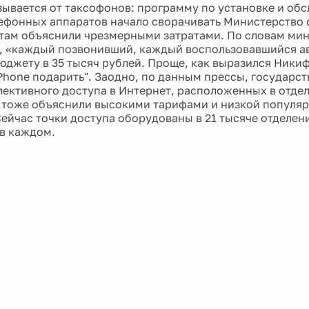
зывается от таксофонов: программу по установке и об
ефонных аппаратов начало сворачивать Министерство с
там объяснили чрезмерными затратами. По словам ми
, «каждый позвонивший, каждый воспользовавшийся а
юджету в 35 тысяч рублей. Проще, как выразился Никиф
iPhone подарить". Заодно, по данным прессы, государст
лективного доступа в Интернет, расположенных в отде
о тоже объяснили высокими тарифами и низкой популяр
Сейчас точки доступа оборудованы в 21 тысяче отделени
в каждом.