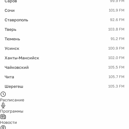
Саров
99.9 FM
Сочи
101.9 FM
Ставрополь
92.6 FM
Тверь
103.8 FM
Тюмень
91.2 FM
Усинск
100.9 FM
Ханты-Мансийск
102.0 FM
Чайковский
105.5 FM
Чита
105.7 FM
Шерегеш
105.3 FM
Расписание
Программы
Новости