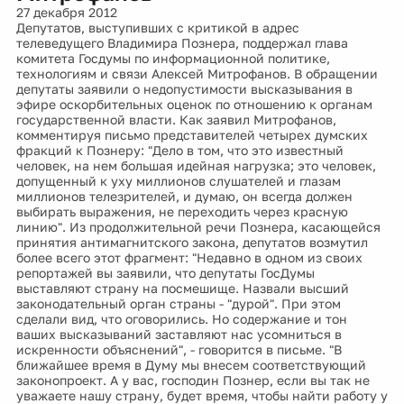
27 декабря 2012
Депутатов, выступивших с критикой в адрес
телеведущего Владимира Познера, поддержал глава
комитета Госдумы по информационной политике,
технологиям и связи Алексей Митрофанов. В обращении
депутаты заявили о недопустимости высказывания в
эфире оскорбительных оценок по отношению к органам
государственной власти. Как заявил Митрофанов,
комментируя письмо представителей четырех думских
фракций к Познеру: "Дело в том, что это известный
человек, на нем большая идейная нагрузка; это человек,
допущенный к уху миллионов слушателей и глазам
миллионов телезрителей, и думаю, он всегда должен
выбирать выражения, не переходить через красную
линию". Из продолжительной речи Познера, касающейся
принятия антимагнитского закона, депутатов возмутил
более всего этот фрагмент: "Недавно в одном из своих
репортажей вы заявили, что депутаты ГосДумы
выставляют страну на посмешище. Назвали высший
законодательный орган страны - "дурой". При этом
сделали вид, что оговорились. Но содержание и тон
ваших высказываний заставляют нас усомниться в
искренности объяснений", - говорится в письме. "В
ближайшее время в Думу мы внесем соответствующий
законопроект. А у вас, господин Познер, если вы так не
уважаете нашу страну, будет время, чтобы найти работу у