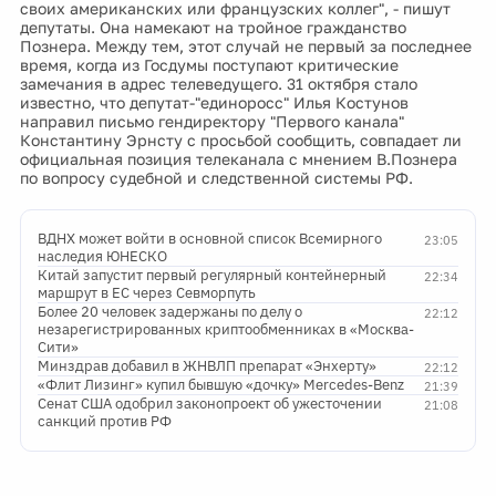
своих американских или французских коллег", - пишут
депутаты. Она намекают на тройное гражданство
Познера. Между тем, этот случай не первый за последнее
время, когда из Госдумы поступают критические
замечания в адрес телеведущего. 31 октября стало
известно, что депутат-"единоросс" Илья Костунов
направил письмо гендиректору "Первого канала"
Константину Эрнсту с просьбой сообщить, совпадает ли
официальная позиция телеканала с мнением В.Познера
по вопросу судебной и следственной системы РФ.
ВДНХ может войти в основной список Всемирного
23:05
наследия ЮНЕСКО
Китай запустит первый регулярный контейнерный
22:34
маршрут в ЕС через Севморпуть
Более 20 человек задержаны по делу о
22:12
незарегистрированных криптообменниках в «Москва-
Сити»
Минздрав добавил в ЖНВЛП препарат «Энхерту»
22:12
«Флит Лизинг» купил бывшую «дочку» Mercedes-Benz
21:39
Сенат США одобрил законопроект об ужесточении
21:08
санкций против РФ