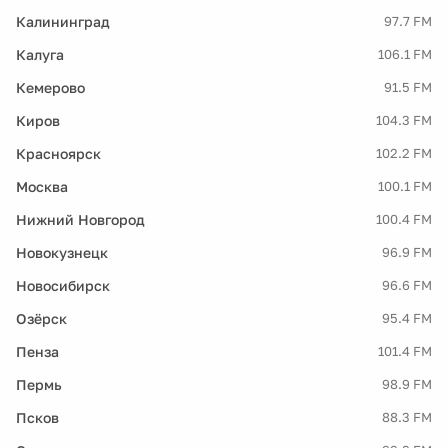
Калининград
97.7 FM
Калуга
106.1 FM
Кемерово
91.5 FM
Киров
104.3 FM
Красноярск
102.2 FM
Москва
100.1 FM
Нижний Новгород
100.4 FM
Новокузнецк
96.9 FM
Новосибирск
96.6 FM
Озёрск
95.4 FM
Пенза
101.4 FM
Пермь
98.9 FM
Псков
88.3 FM