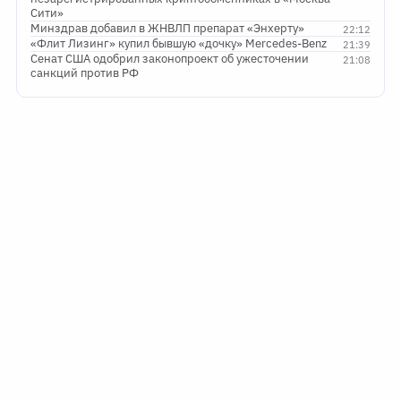
Сити»
Минздрав добавил в ЖНВЛП препарат «Энхерту»
22:12
«Флит Лизинг» купил бывшую «дочку» Mercedes-Benz
21:39
Сенат США одобрил законопроект об ужесточении
21:08
санкций против РФ