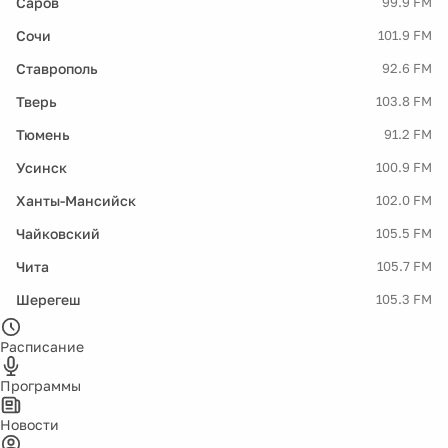
Саров
99.9 FM
Сочи
101.9 FM
Ставрополь
92.6 FM
Тверь
103.8 FM
Тюмень
91.2 FM
Усинск
100.9 FM
Ханты-Мансийск
102.0 FM
Чайковский
105.5 FM
Чита
105.7 FM
Шерегеш
105.3 FM
Расписание
Программы
Новости