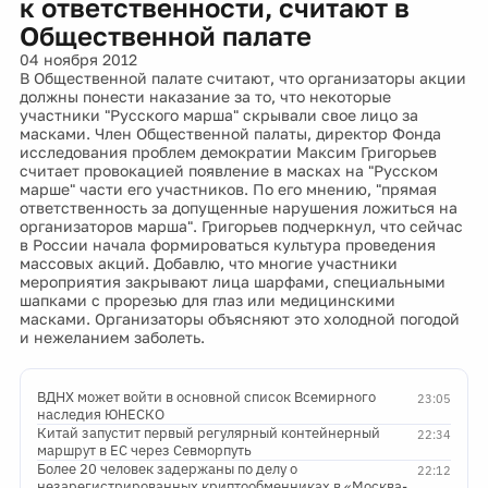
к ответственности, считают в
Общественной палате
04 ноября 2012
В Общественной палате считают, что организаторы акции
должны понести наказание за то, что некоторые
участники "Русского марша" скрывали свое лицо за
масками. Член Общественной палаты, директор Фонда
исследования проблем демократии Максим Григорьев
считает провокацией появление в масках на "Русском
марше" части его участников. По его мнению, "прямая
ответственность за допущенные нарушения ложиться на
организаторов марша". Григорьев подчеркнул, что сейчас
в России начала формироваться культура проведения
массовых акций. Добавлю, что многие участники
мероприятия закрывают лица шарфами, специальными
шапками с прорезью для глаз или медицинскими
масками. Организаторы объясняют это холодной погодой
и нежеланием заболеть.
ВДНХ может войти в основной список Всемирного
23:05
наследия ЮНЕСКО
Китай запустит первый регулярный контейнерный
22:34
маршрут в ЕС через Севморпуть
Более 20 человек задержаны по делу о
22:12
незарегистрированных криптообменниках в «Москва-