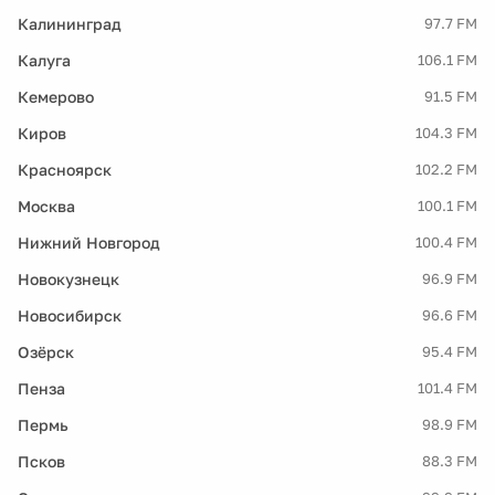
Калининград
97.7 FM
Калуга
106.1 FM
Кемерово
91.5 FM
Киров
104.3 FM
Красноярск
102.2 FM
Москва
100.1 FM
Нижний Новгород
100.4 FM
Новокузнецк
96.9 FM
Новосибирск
96.6 FM
Озёрск
95.4 FM
Пенза
101.4 FM
Пермь
98.9 FM
Псков
88.3 FM