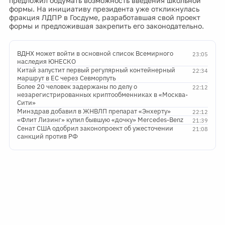
предложил обдумать возможность введения школьной
формы. На инициативу президента уже откликнулась
фракция ЛДПР в Госдуме, разработавшая свой проект
формы и предложившая закрепить его законодательно.
ВДНХ может войти в основной список Всемирного
23:05
наследия ЮНЕСКО
Китай запустит первый регулярный контейнерный
22:34
маршрут в ЕС через Севморпуть
Более 20 человек задержаны по делу о
22:12
незарегистрированных криптообменниках в «Москва-
Сити»
Минздрав добавил в ЖНВЛП препарат «Энхерту»
22:12
«Флит Лизинг» купил бывшую «дочку» Mercedes-Benz
21:39
Сенат США одобрил законопроект об ужесточении
21:08
санкций против РФ