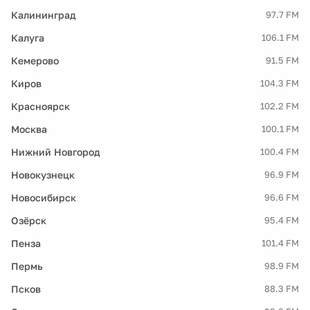
Калининград
97.7 FM
Калуга
106.1 FM
Кемерово
91.5 FM
Киров
104.3 FM
Красноярск
102.2 FM
Москва
100.1 FM
Нижний Новгород
100.4 FM
Новокузнецк
96.9 FM
Новосибирск
96.6 FM
Озёрск
95.4 FM
Пенза
101.4 FM
Пермь
98.9 FM
Псков
88.3 FM