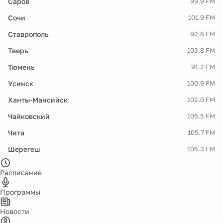
Саров
99.9 FM
Сочи
101.9 FM
Ставрополь
92.6 FM
Тверь
103.8 FM
Тюмень
91.2 FM
Усинск
100.9 FM
Ханты-Мансийск
102.0 FM
Чайковский
105.5 FM
Чита
105.7 FM
Шерегеш
105.3 FM
Расписание
Программы
Новости