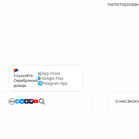
пилотирован
App Store
Слушайте
Google Play
Серебряный
Telegram App
дождь
О НАС
ЭКСК
12+