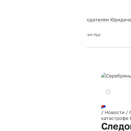
События
Контакты
О нас
Экскурсии
Silver Studio
Рекламодателям
Юридиче
Слушайте
App Store
Google Play
Telegram App
Серебряный
дождь
12+
Реклама
/
Новости
/
катастрофе 
Следо