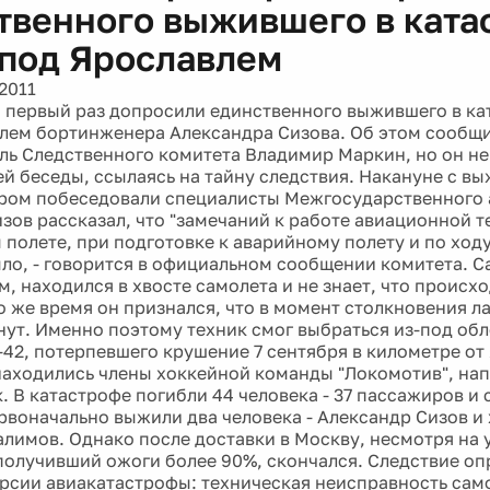
твенного выжившего в ката
 под Ярославлем
2011
 первый раз допросили единственного выжившего в ка
лем бортинженера Александра Сизова. Об этом сообщ
ль Следственного комитета Владимир Маркин, но он не
й беседы, ссылаясь на тайну следствия. Накануне с в
ром побеседовали специалисты Межгосударственного
изов рассказал, что "замечаний к работе авиационной т
полете, при подготовке к аварийному полету и по ход
ыло, - говорится в официальном сообщении комитета. 
м, находился в хвосте самолета и не знает, что происх
о же время он признался, что в момент столкновения л
нут. Именно поэтому техник смог выбраться из-под обл
-42, потерпевшего крушение 7 сентября в километре от
находились члены хоккейной команды "Локомотив", на
. В катастрофе погибли 44 человека - 37 пассажиров и 
рвоначально выжили два человека - Александр Сизов и
алимов. Однако после доставки в Москву, несмотря на 
получивший ожоги более 90%, скончался. Следствие о
рсии авиакатастрофы: техническая неисправность сам