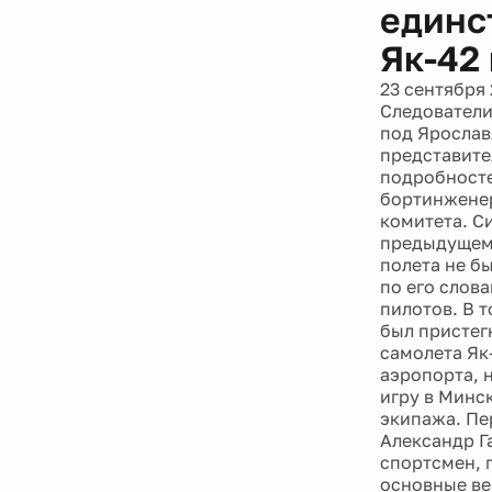
единс
Як-42
23 сентября 
Следователи
под Ярослав
представите
подробносте
бортинжене
комитета. С
предыдущем 
полета не б
по его слова
пилотов. В т
был пристег
самолета Як
аэропорта, 
игру в Минск
экипажа. Пе
Александр Г
спортсмен, 
основные ве