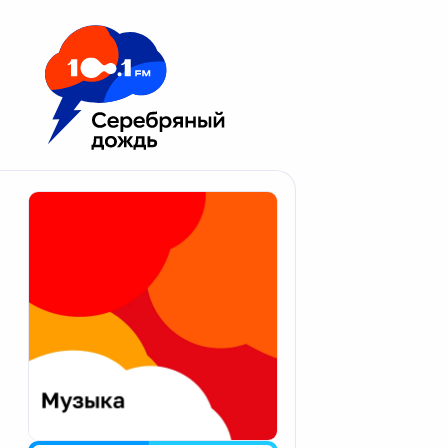
Москва 100.1 FM
Апатиты
Астрахань
Волгоград
Вологда
Екатеринбург
Иваново
Казань
Калининград
Калуга