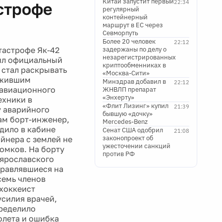
Китай запустит первый
22:34
строфе
регулярный
контейнерный
маршрут в ЕС через
Севморпуть
Более 20 человек
22:12
тастрофе Як-42
задержаны по делу о
незарегистрированных
ил официальный
криптообменниках в
 стал раскрывать
«Москва-Сити»
ыжившим
Минздрав добавил в
22:12
 авиационного
ЖНВЛП препарат
«Энхерту»
ехники в
«Флит Лизинг» купил
21:39
у аварийного
бывшую «дочку»
Сам борт-инженер,
Mercedes-Benz
одило в кабине
Сенат США одобрил
21:08
законопроект об
айнера с землей не
ужесточении санкций
омков. На борту
против РФ
 ярославского
правлявшиеся на
семь членов
 хоккеист
усилия врачей,
пределило
олета и ошибка