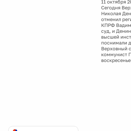
11 октября 2
Сегодня Вер
Николая Ден
отменил рег
КПРФ Вадима
суд, и Дени
высшей инст
поснимали д
Верховный с
коммунист П
воскресенье,