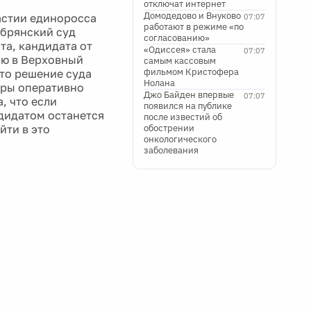
отключат интернет
Домодедово и Внуково
астии единоросса
07:07
работают в режиме «по
 брянский суд
согласованию»
та, кандидата от
«Одиссея» стала
07:07
ию в Верховный
самым кассовым
фильмом Кристофера
ято решение суда
Нолана
уры оперативно
Джо Байден впервые
07:07
, что если
появился на публике
дидатом останется
после известий об
йти в это
обострении
онкологического
заболевания