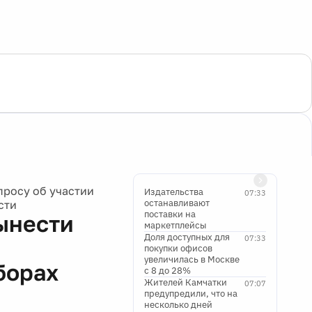
просу об участии
Издательства
07:33
останавливают
сти
поставки на
ынести
маркетплейсы
Доля доступных для
07:33
покупки офисов
увеличилась в Москве
борах
с 8 до 28%
Жителей Камчатки
07:07
предупредили, что на
несколько дней