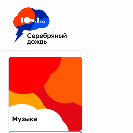
Москва 100.1 FM
Апатиты
Астрахань
Волгоград
Вологда
Екатеринбург
Иваново
Казань
Калининград
Калуга