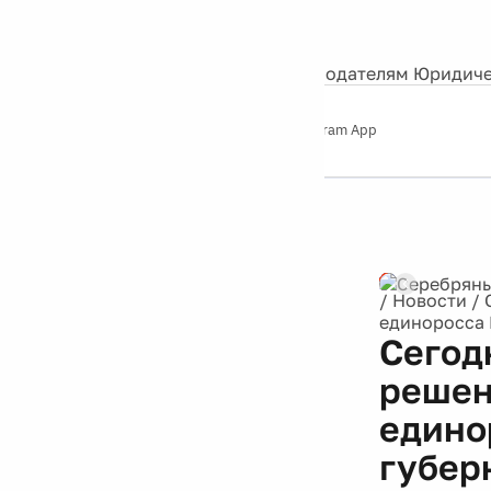
События
Контакты
О нас
Экскурсии
Silver Studio
Рекламодателям
Юридиче
Слушайте
App Store
Google Play
Telegram App
Серебряный
дождь
12+
Реклама
/
Новости
/
единоросса 
Сегод
решен
едино
губер